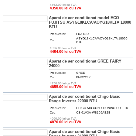
4462.00 lei cu TVA
DETALII
4350.00 lei cu TVA
Aparat de aer conditionat model ECO
FUJITSU ASYG18KLCA/AOYG18KLTA 18000
BTU
Producator:
FUJITSU
ASYG18KLCA/AOYG18KLTA 18000
Cod:
BTU
4536.00 lei cu TVA
DETALII
4404.00 lei cu TVA
Aparat de aer conditionat GREE FAIRY
24000
Producator:
GREE
Cod:
FAIRY24K
4950.00 lei cu TVA
DETALII
4855.00 lei cu TVA
Aparat de aer conditionat Chigo Basic
Range Inverter 22000 BTU
Producator:
CHIGO AIR CONDITIONING CO.,LTD
Cod:
CS-61V3A-WB169AE2B
4990.00 lei cu TVA
DETALII
4870.00 lei cu TVA
Aparat de aer conditionat Chigo Basic