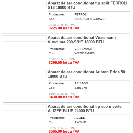
Aparat de aer conditionat tip split FERROLI
S18 18000 BTU
Producator:
FERROLI
Cod:
2CO9A03F/2CO9A22F
3310.00 lei cu TVA
DETALII
3225.00 lei cu TVA
Aparat de aer conditionat Viessmann
Vitoclima 200-S/HE 18000 BTU
Producator:
VIESSMANN
Cod:
WS2053MHE0
3347.00 lei cu TVA
DETALII
3299.00 lei cu TVA
Aparat de aer conditionat Ariston Prios 50
18000 BTU
Producator:
ARISTON
Cod:
3381275
3504.00 lei cu TVA
DETALII
3430.00 lei cu TVA
Aparat de aer conditionat tip eco inverter
ALIZEE BLUE 24000 BTU
Producator:
ALIZEE
Cod:
AW24H1
3715.00 lei cu TVA
DETALII
3565.00 lei cu TVA