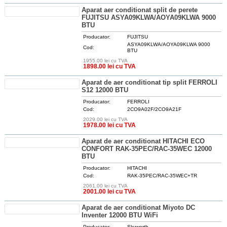
Aparat aer conditionat split de perete
FUJITSU ASYA09KLWA/AOYA09KLWA 9000
BTU
Producator:
FUJITSU
ASYA09KLWA/AOYA09KLWA 9000
Cod:
BTU
1955.00 lei cu TVA
DETALII
1898.00 lei cu TVA
Aparat de aer conditionat tip split FERROLI
S12 12000 BTU
Producator:
FERROLI
Cod:
2CO9A02F/2CO9A21F
2029.00 lei cu TVA
DETALII
1978.00 lei cu TVA
Aparat de aer conditionat HITACHI ECO
CONFORT RAK-35PEC/RAC-35WEC 12000
BTU
Producator:
HITACHI
Cod:
RAK-35PEC/RAC-35WEC+TR
2061.00 lei cu TVA
DETALII
2001.00 lei cu TVA
Aparat de aer conditionat Miyoto DC
Inventer 12000 BTU WiFi
Producator:
Skyworth