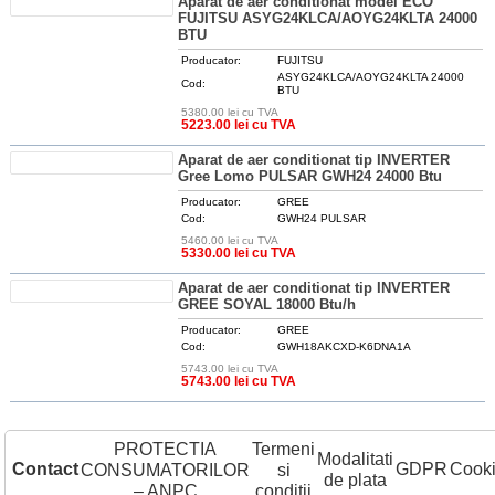
Aparat de aer conditionat model ECO
FUJITSU ASYG24KLCA/AOYG24KLTA 24000
BTU
Producator:
FUJITSU
ASYG24KLCA/AOYG24KLTA 24000
Cod:
BTU
5380.00 lei cu TVA
DETALII
5223.00 lei cu TVA
Aparat de aer conditionat tip INVERTER
Gree Lomo PULSAR GWH24 24000 Btu
Producator:
GREE
Cod:
GWH24 PULSAR
5460.00 lei cu TVA
DETALII
5330.00 lei cu TVA
Aparat de aer conditionat tip INVERTER
GREE SOYAL 18000 Btu/h
Producator:
GREE
Cod:
GWH18AKCXD-K6DNA1A
5743.00 lei cu TVA
DETALII
5743.00 lei cu TVA
PROTECTIA
Termeni
Modalitati
Contact
GDPR
Cook
CONSUMATORILOR
si
de plata
– ANPC
conditii