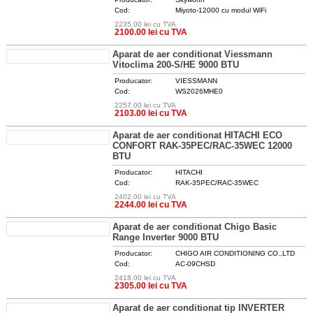
Cod:
Miyoto-12000 cu modul WiFi
2235.00 lei cu TVA
DETALII
2100.00 lei cu TVA
Aparat de aer conditionat Viessmann
Vitoclima 200-S/HE 9000 BTU
Producator:
VIESSMANN
Cod:
WS2026MHE0
2257.00 lei cu TVA
DETALII
2103.00 lei cu TVA
Aparat de aer conditionat HITACHI ECO
CONFORT RAK-35PEC/RAC-35WEC 12000
BTU
Producator:
HITACHI
Cod:
RAK-35PEC/RAC-35WEC
2402.00 lei cu TVA
DETALII
2244.00 lei cu TVA
Aparat de aer conditionat Chigo Basic
Range Inverter 9000 BTU
Producator:
CHIGO AIR CONDITIONING CO.,LTD
Cod:
AC-09CHSD
2418.00 lei cu TVA
DETALII
2305.00 lei cu TVA
Aparat de aer conditionat tip INVERTER