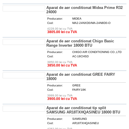
Aparat de aer conditionat Midea Prime R32
24000
Producator:
MIDEA
Cod:
MA2-24NXD0/MA-24N8D0-O
4228.00 lei cu TVA
DETALII
3805.00 lei cu TVA
Aparat de aer conditionat Chigo Basic
Range Inverter 18000 BTU
Producator:
CHIGO AIR CONDITIONING CO.,LTD
Cod:
AC-18CHSD
3950.00 lei cu TVA
DETALII
3850.00 lei cu TVA
Aparat de aer conditionat GREE FAIRY
18000
Producator:
GREE
Cod:
FAIRY18K
3999.00 lei cu TVA
DETALII
3900.00 lei cu TVA
Aparat de aer conditionat tip split
SAMSUNG AR18TXHQASINEU 18000 BTU
Producator:
SAMSUNG
Cod:
AR18TXHQASINEU
4282.00 lei cu TVA