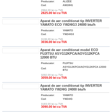
Producator:
ALIZEE
Cod:
AW18H1
2994.00 lei cu TVA
DETALII
2825.00 lei cu TVA
Aparat de aer conditionat tip INVERTER
YAMATO ECO YW24IG3 24000 btu/h
Producator:
YAMATO
Cod:
YW24IG3
3136.00 lei cu TVA
DETALII
3036.00 lei cu TVA
Aparat de aer conditionat model ECO
FUJITSU ASYG12KPCA/AOYG12KPCA
12000 BTU
Producator:
FUJITSU
ASYG12KPCA/AOYG12KPCA 12000
Cod:
BTU
3292.00 lei cu TVA
DETALII
3059.00 lei cu TVA
Aparat de aer conditionat tip INVERTER
YAMATO YW24IG 24000 btu/h
Producator:
YAMATO
Cod:
YW24IG
3183.00 lei cu TVA
DETALII
3090.00 lei cu TVA