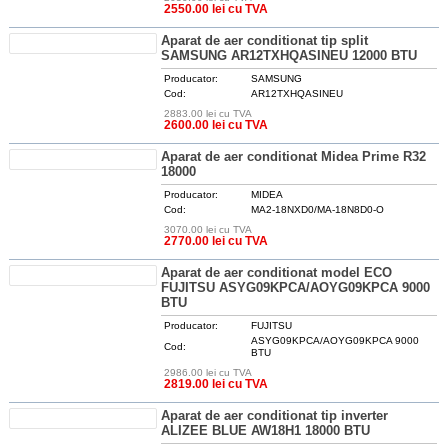
DETALII
2550.00 lei cu TVA
Aparat de aer conditionat tip split
SAMSUNG AR12TXHQASINEU 12000 BTU
Producator:
SAMSUNG
Cod:
AR12TXHQASINEU
2883.00 lei cu TVA
DETALII
2600.00 lei cu TVA
Aparat de aer conditionat Midea Prime R32
18000
Producator:
MIDEA
Cod:
MA2-18NXD0/MA-18N8D0-O
3070.00 lei cu TVA
DETALII
2770.00 lei cu TVA
Aparat de aer conditionat model ECO
FUJITSU ASYG09KPCA/AOYG09KPCA 9000
BTU
Producator:
FUJITSU
ASYG09KPCA/AOYG09KPCA 9000
Cod:
BTU
2986.00 lei cu TVA
DETALII
2819.00 lei cu TVA
Aparat de aer conditionat tip inverter
ALIZEE BLUE AW18H1 18000 BTU