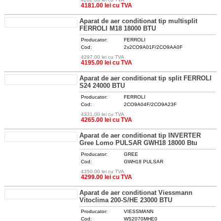
DETALII
4181.00 lei cu TVA
Aparat de aer conditionat tip multisplit
FERROLI M18 18000 BTU
Producator:
FERROLI
Cod:
2x2CO9A01F/2CO9AA0F
4297.00 lei cu TVA
DETALII
4195.00 lei cu TVA
Aparat de aer conditionat tip split FERROLI
S24 24000 BTU
Producator:
FERROLI
Cod:
2CO9A04F/2CO9A23F
4331.00 lei cu TVA
DETALII
4265.00 lei cu TVA
Aparat de aer conditionat tip INVERTER
Gree Lomo PULSAR GWH18 18000 Btu
Producator:
GREE
Cod:
GWH18 PULSAR
4350.00 lei cu TVA
DETALII
4299.00 lei cu TVA
Aparat de aer conditionat Viessmann
Vitoclima 200-S/HE 23000 BTU
Producator:
VIESSMANN
Cod:
WS2070MHE0