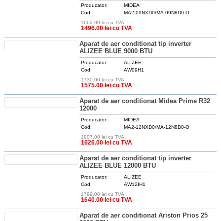
Producator:
MIDEA
Cod:
MA2-09NXD0/MA-09N8D0-O
1662.00 lei cu TVA
DETALII
1496.00 lei cu TVA
Aparat de aer conditionat tip inverter
ALIZEE BLUE 9000 BTU
Producator:
ALIZEE
Cod:
AW09H1
1730.00 lei cu TVA
DETALII
1575.00 lei cu TVA
Aparat de aer conditionat Midea Prime R32
12000
Producator:
MIDEA
Cod:
MA2-12NXD0/MA-12N8D0-O
1807.00 lei cu TVA
DETALII
1626.00 lei cu TVA
Aparat de aer conditionat tip inverter
ALIZEE BLUE 12000 BTU
Producator:
ALIZEE
Cod:
AW12IH1
1799.00 lei cu TVA
DETALII
1640.00 lei cu TVA
Aparat de aer conditionat Ariston Prios 25