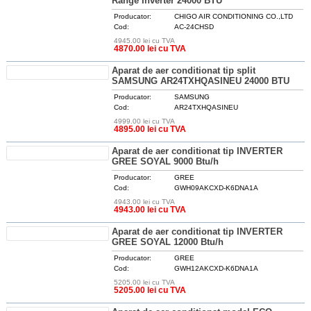
Range Inverter 24000 BTU
Producator:
CHIGO AIR CONDITIONING CO.,LTD
Cod:
AC-24CHSD
4945.00 lei cu TVA
DETALII
4870.00 lei cu TVA
Aparat de aer conditionat tip split
SAMSUNG AR24TXHQASINEU 24000 BTU
Producator:
SAMSUNG
Cod:
AR24TXHQASINEU
4999.00 lei cu TVA
DETALII
4895.00 lei cu TVA
Aparat de aer conditionat tip INVERTER
GREE SOYAL 9000 Btu/h
Producator:
GREE
Cod:
GWH09AKCXD-K6DNA1A
4943.00 lei cu TVA
DETALII
4943.00 lei cu TVA
Aparat de aer conditionat tip INVERTER
GREE SOYAL 12000 Btu/h
Producator:
GREE
Cod:
GWH12AKCXD-K6DNA1A
5205.00 lei cu TVA
DETALII
5205.00 lei cu TVA