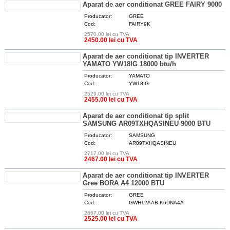
Aparat de aer conditionat GREE FAIRY 9000
Producator:
GREE
Cod:
FAIRY9K
2570.00 lei cu TVA
DETALII
2450.00 lei cu TVA
Aparat de aer conditionat tip INVERTER
YAMATO YW18IG 18000 btu/h
Producator:
YAMATO
Cod:
YW18IG
2529.00 lei cu TVA
DETALII
2455.00 lei cu TVA
Aparat de aer conditionat tip split
SAMSUNG AR09TXHQASINEU 9000 BTU
Producator:
SAMSUNG
Cod:
AR09TXHQASINEU
2717.00 lei cu TVA
DETALII
2467.00 lei cu TVA
Aparat de aer conditionat tip INVERTER
Gree BORA A4 12000 BTU
Producator:
GREE
Cod:
GWH12AAB-K6DNA4A
2667.00 lei cu TVA
DETALII
2525.00 lei cu TVA