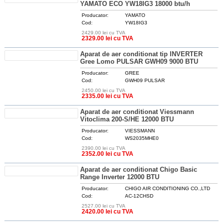
YAMATO ECO YW18IG3 18000 btu/h
Producator:
YAMATO
Cod:
YW18IG3
2429.00 lei cu TVA
DETALII
2329.00 lei cu TVA
Aparat de aer conditionat tip INVERTER
Gree Lomo PULSAR GWH09 9000 BTU
Producator:
GREE
Cod:
GWH09 PULSAR
2450.00 lei cu TVA
DETALII
2335.00 lei cu TVA
Aparat de aer conditionat Viessmann
Vitoclima 200-S/HE 12000 BTU
Producator:
VIESSMANN
Cod:
WS2035MHE0
2390.00 lei cu TVA
DETALII
2352.00 lei cu TVA
Aparat de aer conditionat Chigo Basic
Range Inverter 12000 BTU
Producator:
CHIGO AIR CONDITIONING CO.,LTD
Cod:
AC-12CHSD
2527.00 lei cu TVA
DETALII
2420.00 lei cu TVA