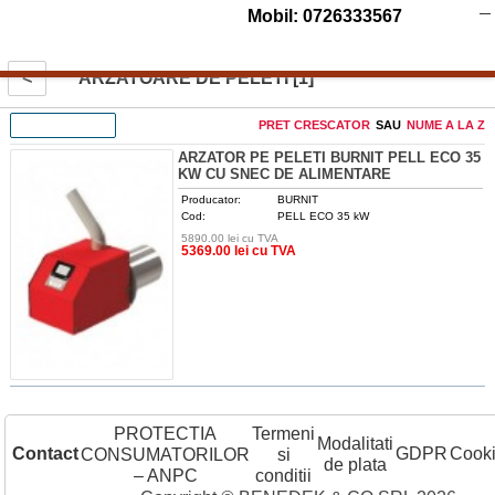
Mobil: 0726333567
<
ARZATOARE DE PELETI [1]
FILTREAZA
PRET CRESCATOR
SAU
NUME A LA Z
ARZATOR PE PELETI BURNIT PELL ECO 35
KW CU SNEC DE ALIMENTARE
Producator:
BURNIT
Cod:
PELL ECO 35 kW
5890.00 lei cu TVA
DETALII
5369.00 lei cu TVA
PROTECTIA
Termeni
Modalitati
Contact
GDPR
Cook
CONSUMATORILOR
si
de plata
– ANPC
conditii