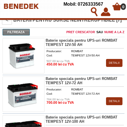
Mobil: 0726333567
0
<
BATERII PENTRU SURSE NEINTRERUPTIBILE [7]
FILTREAZA
PRET CRESCATOR
SAU
NUME A LA Z
Baterie speciala pentru UPS-uri ROMBAT
TEMPEST 12V-50 AH
Producator:
ROMBAT
Cod:
TEMPEST 12V-50 AH
507.00 lei cu TVA
DETALII
450.00 lei cu TVA
Baterie speciala pentru UPS-uri ROMBAT
TEMPEST 12V-72 AH
Producator:
ROMBAT
Cod:
TEMPEST 12V-72 AH
764.00 lei cu TVA
DETALII
700.00 lei cu TVA
Baterie speciala pentru UPS-uri ROMBAT
TEMPEST 12V-100 AH