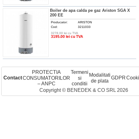
Boiler de apa calda pe gaz Ariston SGA X
200 EE
Producator:
ARISTON
Cod:
3211033
3278.00 lei cu TVA
DETALII
3195.00 lei cu TVA
PROTECTIA
Termeni
Modalitati
Contact
GDPR
Cook
CONSUMATORILOR
si
de plata
– ANPC
conditii
Copyright © BENEDEK & CO SRL 2026