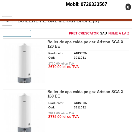
Mobil: 0726333567
0
<
BOILERE PE GAZ METAN SI GPL [3]
FILTREAZA
PRET CRESCATOR
SAU
NUME A LA Z
Boiler de apa calda pe gaz Ariston SGA X
120 EE
Producator:
ARISTON
Cod:
3211031
2760.00 lei cu TVA
DETALII
2670.00 lei cu TVA
Boiler de apa calda pe gaz Ariston SGA X
160 EE
Producator:
ARISTON
Cod:
3211032
2872.00 lei cu TVA
DETALII
2775.00 lei cu TVA