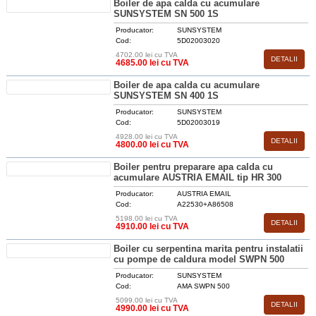
Boiler de apa calda cu acumulare
SUNSYSTEM SN 500 1S
Producator:
SUNSYSTEM
Cod:
5D02003020
4702.00 lei cu TVA
DETALII
4685.00 lei cu TVA
Boiler de apa calda cu acumulare
SUNSYSTEM SN 400 1S
Producator:
SUNSYSTEM
Cod:
5D02003019
4928.00 lei cu TVA
DETALII
4800.00 lei cu TVA
Boiler pentru preparare apa calda cu
acumulare AUSTRIA EMAIL tip HR 300
Producator:
AUSTRIA EMAIL
Cod:
A22530+A86508
5198.00 lei cu TVA
DETALII
4910.00 lei cu TVA
Boiler cu serpentina marita pentru instalatii
cu pompe de caldura model SWPN 500
Producator:
SUNSYSTEM
Cod:
AMA SWPN 500
5099.00 lei cu TVA
DETALII
4990.00 lei cu TVA