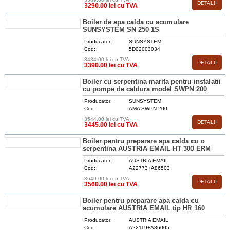
DETALII
3290.00 lei cu TVA
Boiler de apa calda cu acumulare
SUNSYSTEM SN 250 1S
Producator:
SUNSYSTEM
Cod:
5D02003034
3484.00 lei cu TVA
DETALII
3390.00 lei cu TVA
Boiler cu serpentina marita pentru instalatii
cu pompe de caldura model SWPN 200
Producator:
SUNSYSTEM
Cod:
AMA SWPN 200
3544.00 lei cu TVA
DETALII
3445.00 lei cu TVA
Boiler pentru preparare apa calda cu o
serpentina AUSTRIA EMAIL HT 300 ERM
Producator:
AUSTRIA EMAIL
Cod:
A22773+A86503
3649.00 lei cu TVA
DETALII
3560.00 lei cu TVA
Boiler pentru preparare apa calda cu
acumulare AUSTRIA EMAIL tip HR 160
Producator:
AUSTRIA EMAIL
Cod:
A22119+A86005