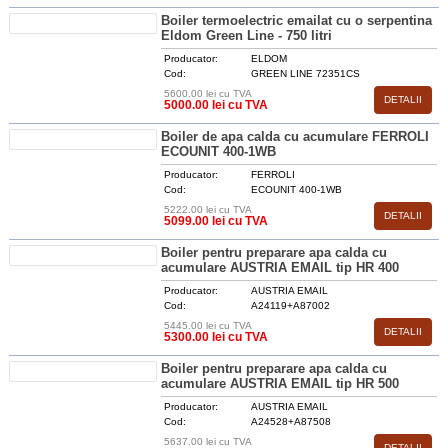
Boiler termoelectric emailat cu o serpentina
Eldom Green Line - 750 litri
Producator:
ELDOM
Cod:
GREEN LINE 72351CS
5600.00 lei cu TVA
DETALII
5000.00 lei cu TVA
Boiler de apa calda cu acumulare FERROLI
ECOUNIT 400-1WB
Producator:
FERROLI
Cod:
ECOUNIT 400-1WB
5222.00 lei cu TVA
DETALII
5099.00 lei cu TVA
Boiler pentru preparare apa calda cu
acumulare AUSTRIA EMAIL tip HR 400
Producator:
AUSTRIA EMAIL
Cod:
A24119+A87002
5445.00 lei cu TVA
DETALII
5300.00 lei cu TVA
Boiler pentru preparare apa calda cu
acumulare AUSTRIA EMAIL tip HR 500
Producator:
AUSTRIA EMAIL
Cod:
A24528+A87508
5637.00 lei cu TVA
DETALII