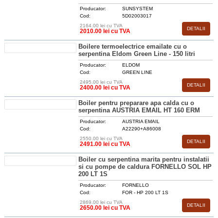
Producator:
SUNSYSTEM
Cod:
5D02003017
2164.00 lei cu TVA
DETALII
2010.00 lei cu TVA
Boilere termoelectrice emailate cu o
serpentina Eldom Green Line - 150 litri
Producator:
ELDOM
Cod:
GREEN LINE
2495.00 lei cu TVA
DETALII
2400.00 lei cu TVA
Boiler pentru preparare apa calda cu o
serpentina AUSTRIA EMAIL HT 160 ERM
Producator:
AUSTRIA EMAIL
Cod:
A22290+A86008
2550.00 lei cu TVA
DETALII
2491.00 lei cu TVA
Boiler cu serpentina marita pentru instalatii
si cu pompe de caldura FORNELLO SOL HP
200 LT 1S
Producator:
FORNELLO
Cod:
FOR - HP 200 LT 1S
2869.00 lei cu TVA
DETALII
2650.00 lei cu TVA