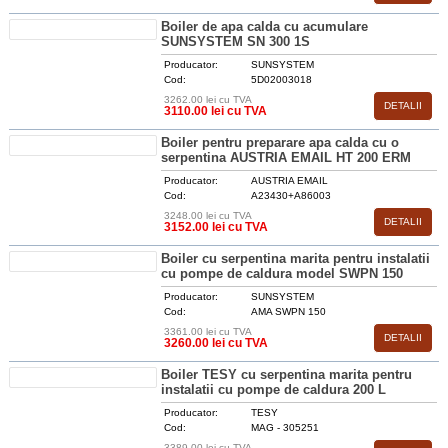
Boiler de apa calda cu acumulare
SUNSYSTEM SN 300 1S
Producator:
SUNSYSTEM
Cod:
5D02003018
3262.00 lei cu TVA
DETALII
3110.00 lei cu TVA
Boiler pentru preparare apa calda cu o
serpentina AUSTRIA EMAIL HT 200 ERM
Producator:
AUSTRIA EMAIL
Cod:
A23430+A86003
3248.00 lei cu TVA
DETALII
3152.00 lei cu TVA
Boiler cu serpentina marita pentru instalatii
cu pompe de caldura model SWPN 150
Producator:
SUNSYSTEM
Cod:
AMA SWPN 150
3361.00 lei cu TVA
DETALII
3260.00 lei cu TVA
Boiler TESY cu serpentina marita pentru
instalatii cu pompe de caldura 200 L
Producator:
TESY
Cod:
MAG - 305251
3389.00 lei cu TVA