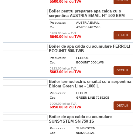
5500.00 lei cu TVA
Boiler pentru preparare apa calda cu o
serpentina AUSTRIA EMAIL HT 500 ERM
Producator:
AUSTRIA EMAIL
Cod:
A24755+A87503
5789.00 lei cu TVA
DETALII
5640.00 lei cu TVA
Boiler de apa calda cu acumulare FERROLI
ECOUNIT 500-1WB
Producator:
FERROLI
Cod:
ECOUNIT 500-1WB
5823.00 lei cu TVA
DETALII
5683.00 lei cu TVA
Boiler termoelectric emailat cu o serpentina
Eldom Green Line - 1000 L
Producator:
ELDOM
Cod:
GREEN LINE 72352CS
7900.00 lei cu TVA
DETALII
6950.00 lei cu TVA
Boiler de apa calda cu acumulare
SUNSYSTEM SN 750 1S
Producator:
SUNSYSTEM
Cod:
5D02003121