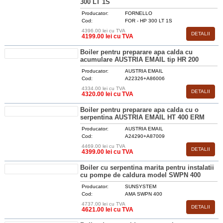
300 LT 1S
Producator:
FORNELLO
Cod:
FOR - HP 300 LT 1S
4396.00 lei cu TVA
DETALII
4199.00 lei cu TVA
Boiler pentru preparare apa calda cu
acumulare AUSTRIA EMAIL tip HR 200
Producator:
AUSTRIA EMAIL
Cod:
A22326+A86006
4334.00 lei cu TVA
DETALII
4320.00 lei cu TVA
Boiler pentru preparare apa calda cu o
serpentina AUSTRIA EMAIL HT 400 ERM
Producator:
AUSTRIA EMAIL
Cod:
A24290+A87009
4469.00 lei cu TVA
DETALII
4399.00 lei cu TVA
Boiler cu serpentina marita pentru instalatii
cu pompe de caldura model SWPN 400
Producator:
SUNSYSTEM
Cod:
AMA SWPN 400
4737.00 lei cu TVA
DETALII
4621.00 lei cu TVA