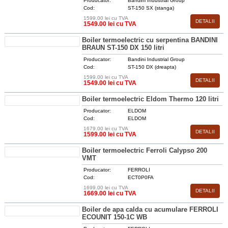
Producator:
Bandini Industrial Group
Cod:
ST-150 SX (stanga)
1599.00 lei cu TVA
DETALII
1549.00 lei cu TVA
Boiler termoelectric cu serpentina BANDINI
BRAUN ST-150 DX 150 litri
Producator:
Bandini Industrial Group
Cod:
ST-150 DX (dreapta)
1599.00 lei cu TVA
DETALII
1549.00 lei cu TVA
Boiler termoelectric Eldom Thermo 120 litri
Producator:
ELDOM
Cod:
ELDOM
1679.00 lei cu TVA
DETALII
1599.00 lei cu TVA
Boiler termoelectric Ferroli Calypso 200
VMT
Producator:
FERROLI
Cod:
ECT0P0FA
1699.00 lei cu TVA
DETALII
1669.00 lei cu TVA
Boiler de apa calda cu acumulare FERROLI
ECOUNIT 150-1C WB