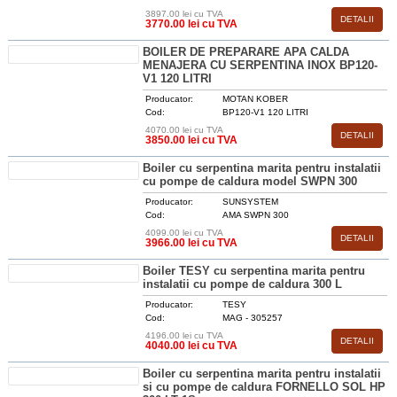
3897.00 lei cu TVA
DETALII
3770.00 lei cu TVA
BOILER DE PREPARARE APA CALDA
MENAJERA CU SERPENTINA INOX BP120-
V1 120 LITRI
Producator:
MOTAN KOBER
Cod:
BP120-V1 120 LITRI
4070.00 lei cu TVA
DETALII
3850.00 lei cu TVA
Boiler cu serpentina marita pentru instalatii
cu pompe de caldura model SWPN 300
Producator:
SUNSYSTEM
Cod:
AMA SWPN 300
4099.00 lei cu TVA
DETALII
3966.00 lei cu TVA
Boiler TESY cu serpentina marita pentru
instalatii cu pompe de caldura 300 L
Producator:
TESY
Cod:
MAG - 305257
4196.00 lei cu TVA
DETALII
4040.00 lei cu TVA
Boiler cu serpentina marita pentru instalatii
si cu pompe de caldura FORNELLO SOL HP