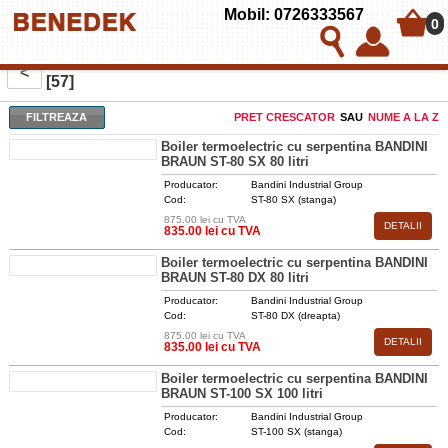
Mobil: 0726333567
0
BOILERE TERMOELECTRICE CU O SERPENTINA
<
[57]
FILTREAZA
PRET CRESCATOR
SAU
NUME A LA Z
Boiler termoelectric cu serpentina BANDINI
BRAUN ST-80 SX 80 litri
Producator:
Bandini Industrial Group
Cod:
ST-80 SX (stanga)
875.00 lei cu TVA
DETALII
835.00 lei cu TVA
Boiler termoelectric cu serpentina BANDINI
BRAUN ST-80 DX 80 litri
Producator:
Bandini Industrial Group
Cod:
ST-80 DX (dreapta)
875.00 lei cu TVA
DETALII
835.00 lei cu TVA
Boiler termoelectric cu serpentina BANDINI
BRAUN ST-100 SX 100 litri
Producator:
Bandini Industrial Group
Cod:
ST-100 SX (stanga)