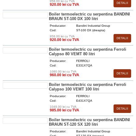
958.00 lei cu TVA
DETALII
920.00 lei cu TVA
Boiler termoelectric cu serpentina BANDINI
BRAUN ST-100 DX 100 litri
Producator:
Bandini Industrial Group
Cod:
ST-100 DX (dreapta)
958.00 lei cu TVA
DETALII
920.00 lei cu TVA
Boiler termoelectric cu serpentina Ferroli
Calypso 80 VEMT 80 litri
Producator:
FERROLI
Cod:
E331X7QA
1080.00 lei cu TVA
DETALII
960.00 lei cu TVA
Boiler termoelectric cu serpentina Ferroli
Calypso 100 VEMT 100 litri
Producator:
FERROLI
Cod:
E431X7QA
1049.00 lei cu TVA
DETALII
985.00 lei cu TVA
Boiler termoelectric cu serpentina BANDINI
BRAUN ST-120 SX 120 litri
Producator:
Bandini Industrial Group
Cod:
ST-120 SX (stanga)