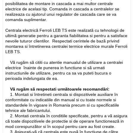
posibilitatea de montare in cascada a mai multor centrale
electrice de acelasi tip. Comanda in cascada a centralelor se
realizeaza cu ajutorul unui regulator de cascada care se va
comanda suplimentar.
Centrala electricã Ferroli LEB TS este realizatã cu tehnologii de
ultimã generatie pentru a garanta fiabilitatea si pentru a satisface
nevoile tuturor clientilor. Respectati cerintele de bazã privind
montarea si întretinerea centralei termice electrice murale Ferroli
LEB TS.
Vã rugãm sã cititi cu atentie manualul de utilizare a centralei
electrice înainte de punerea in functiune si sã urmati
instructiunile de utilizare, pentru ca sa va puteti bucura o
perioada indelungata de ea.
Vã rugãm sã respectati urmãtoarele recomandãri:
1. Montati si întretineti centrala si dispozitivele auxiliare în
conformitate cu indicatiile din manual si cu toate normele si
standardele în vigoare in Romania precum si cu specificatiile
tehnice ale fabricantului.
2. Montati centrala în conditiile specificate, pentru a vã asigura
cã toate dispozitivele de protectie si de operare functioneazã in
mod corespunzãtor si în scopul pentru care au fost create.
3. Asigurati-vã cã centrala este pusã în functiune de cãtre