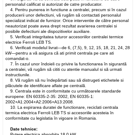
personalul calificat si autorizat de catre producator.
4. Pentru punerea in functiune a centralei, precum si în cazul
producerii unor defectiuni, vã rugãm sã contactati personalul
specializat indicat de furnizor. Orice interventie de cãtre personal
neautorizat poate avea drept rezultat avarierea centralei si
posibile defectiuni ale dispozitivelor auxiliare.
5. Verificati integritatea tuturor accesoriilor centralei termice
electrice Ferroli LEB TS.
6. Verificati modelul livrat—de 6, (7,5), 9, 12, 15, 18, 21, 24, 28
kW—pentru a vã asigura cã ati primit centrala pe care ati
comandat-o.
7. În cazul unor îndoieli cu privire la functionarea în sigurantã
a centralei, vã rugãm sã cititi cu atentie manualul si sã urmati
instructiunile.
8. Vã rugãm sã nu îndepãrtati sau sã distrugeti etichetele si
plãcutele de identificare aflate pe centralã.
9. Centrala este in conformitate cu urmãtoarele standarde
europene: EN 60335-2-35: 2002, EN 60335-1:
2002+A1:2004+A2:2006+A13:2008.
10. La expirarea duratei de functionare, reciclati centrala
termica electrica Ferroli LEB TS si accesoriile acesteia în
conformitate cu legislatia în vigoare in Romania.
Date tehnice:
Putere electrica absorbita 18.0 kW