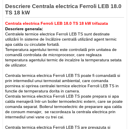
Descriere Centrala electrica Ferroli LEB 18.0
TS 18 kW
Centrala electrica Ferroli LEB 18.0 TS 18 kW trifazata
Descriere generala:
Centralele termice electrice Ferroli LEB TS sunt destinate
utilizãrii în sisteme de încãlzire centralã utilizând agent termic
apa calda cu circulatie fortatã.
Temperatura agentului termic este controlatã prin unitatea de
comandã controlata de microprocesor, care regleaza
temperatura agentului termic de incalzire la termperatura setata
de utilizator.
Centrala termica electrica Ferroli LEB TS poate fi comandatã si
prin intermediul unui termostat ambiental, care comanda
pornirea si oprirea centralei termice electrice Ferroli LEB TS in
functie de termperatura dorita in camera.
Centrala termica electrica Ferroli LEB TS poate prepara si apa
calda menajerã într-un boiler termoelectric extern, care se poate
comanda separat. Boilerul termoelectric de preparare apa calda
de consum menajer, se racordeaza la centrala electrica prin
intermediul unei vane cu trei cai.
Centrala termica electrica Ferroli LEB TS are prevazuta si