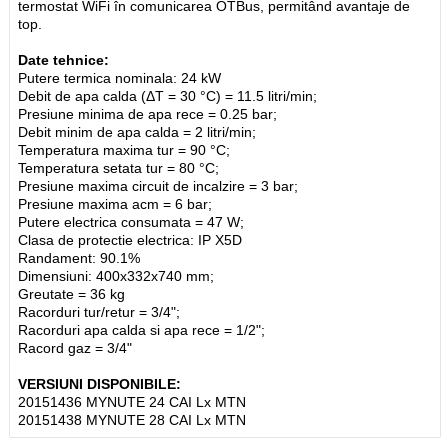
termostat WiFi în comunicarea OTBus, permitând avantaje de
top.
Date tehnice:
Putere termica nominala: 24 kW
Debit de apa calda (ΔT = 30 °C) = 11.5 litri/min;
Presiune minima de apa rece = 0.25 bar;
Debit minim de apa calda = 2 litri/min;
Temperatura maxima tur = 90 °C;
Temperatura setata tur = 80 °C;
Presiune maxima circuit de incalzire = 3 bar;
Presiune maxima acm = 6 bar;
Putere electrica consumata = 47 W;
Clasa de protectie electrica: IP X5D
Randament: 90.1%
Dimensiuni: 400x332x740 mm;
Greutate = 36 kg
Racorduri tur/retur = 3/4";
Racorduri apa calda si apa rece = 1/2";
Racord gaz = 3/4"
VERSIUNI DISPONIBILE:
20151436 MYNUTE 24 CAI Lx MTN
20151438 MYNUTE 28 CAI Lx MTN