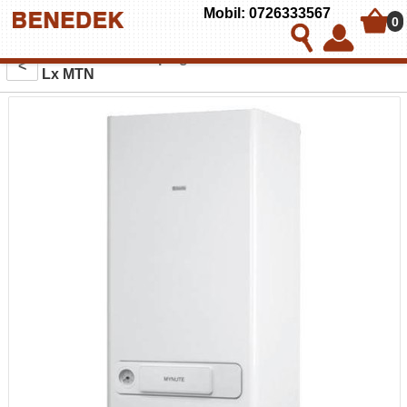
Mobil: 0726333567
0
Centrala termica pe gaz BERETTA MYNUTE 24 CAI
<
Lx MTN