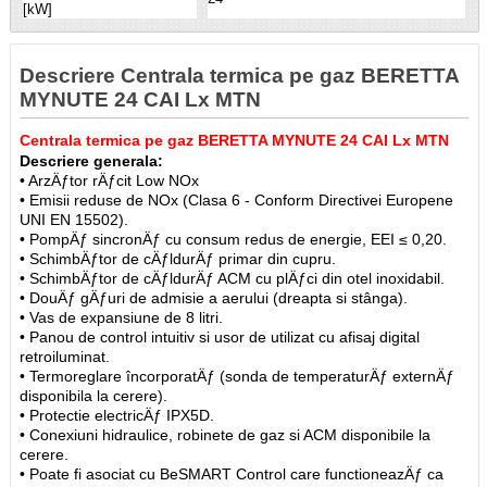
[kW]
Descriere Centrala termica pe gaz BERETTA
MYNUTE 24 CAI Lx MTN
Centrala termica pe gaz BERETTA MYNUTE 24 CAI Lx MTN
Descriere generala:
• ArzÄƒtor rÄƒcit Low NOx
• Emisii reduse de NOx (Clasa 6 - Conform Directivei Europene
UNI EN 15502).
• PompÄƒ sincronÄƒ cu consum redus de energie, EEI ≤ 0,20.
• SchimbÄƒtor de cÄƒldurÄƒ primar din cupru.
• SchimbÄƒtor de cÄƒldurÄƒ ACM cu plÄƒci din otel inoxidabil.
• DouÄƒ gÄƒuri de admisie a aerului (dreapta si stânga).
• Vas de expansiune de 8 litri.
• Panou de control intuitiv si usor de utilizat cu afisaj digital
retroiluminat.
• Termoreglare încorporatÄƒ (sonda de temperaturÄƒ externÄƒ
disponibila la cerere).
• Protectie electricÄƒ IPX5D.
• Conexiuni hidraulice, robinete de gaz si ACM disponibile la
cerere.
• Poate fi asociat cu BeSMART Control care functioneazÄƒ ca