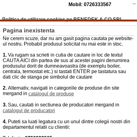
Mobil: 0726333567
Politica de utilizare cookies pe BENEDEK & CO SRL
Pagina inexistenta
Ne cerem scuze, dar nu am gasit pagina cautata pe website-
ul nostru. Probabil produsul solicitat nu mai este in stoc.
1.
Va rugam sa scrieti in cutia de cautare in loc de textul
CAUTA AICI din partea de sus al acestei pagini denumirea
produsului dorit de dumneavoastra (de exemplu boiler,
centrala, termostat etc.) si tastati ENTER pe tastatura sau
dati clic de stanga pe simbolul de cautare
2.
Alternativ, navigati in categoriile de produse din site
mergand in
catalogul de produse
3.
Sau, cautati in sectiunea de producatori mergand in
catalogul de producatori
4.
Puteti sa luati legatura cu un unul dintre colegii nostri din
departamentul relatii cu clientii: