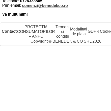
Telefonic:
0726333565
Prin email:
comenzi@benedekco.ro
Va multumim!
PROTECTIA
Termeni
Modalitati
Contact
GDPR
Cooki
CONSUMATORILOR
si
de plata
– ANPC
conditii
Copyright © BENEDEK & CO SRL 2026