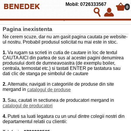
Mobil: 0726333567
0
Politica de utilizare cookies pe BENEDEK & CO SRL
Pagina inexistenta
Ne cerem scuze, dar nu am gasit pagina cautata pe website-
ul nostru. Probabil produsul solicitat nu mai este in stoc.
1.
Va rugam sa scrieti in cutia de cautare in loc de textul
CAUTA AICI din partea de sus al acestei pagini denumirea
produsului dorit de dumneavoastra (de exemplu boiler,
centrala, termostat etc.) si tastati ENTER pe tastatura sau
dati clic de stanga pe simbolul de cautare
2.
Alternativ, navigati in categoriile de produse din site
mergand in
catalogul de produse
3.
Sau, cautati in sectiunea de producatori mergand in
catalogul de producatori
4.
Puteti sa luati legatura cu un unul dintre colegii nostri din
departamentul relatii cu clientii: