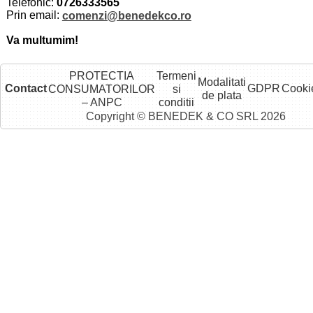
Telefonic:
0726333565
Prin email:
comenzi@benedekco.ro
Va multumim!
PROTECTIA
Termeni
Modalitati
Contact
GDPR
Cooki
CONSUMATORILOR
si
de plata
– ANPC
conditii
Copyright © BENEDEK & CO SRL 2026