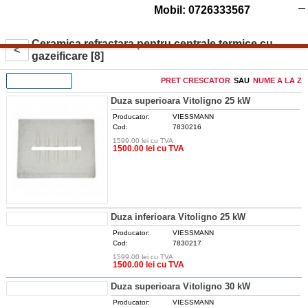
Mobil: 0726333567
Ceramica refractara pentru centrale termice cu
<
gazeificare [8]
FILTREAZA
PRET CRESCATOR
SAU
NUME A LA Z
Duza superioara Vitoligno 25 kW
Producator:
VIESSMANN
Cod:
7830216
1599.00 lei cu TVA
DETALII
1500.00 lei cu TVA
Duza inferioara Vitoligno 25 kW
Producator:
VIESSMANN
Cod:
7830217
1599.00 lei cu TVA
DETALII
1500.00 lei cu TVA
Duza superioara Vitoligno 30 kW
Producator:
VIESSMANN