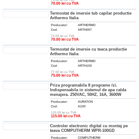
DETALII
70.00 lei cu TVA
Termostat de imersie tub capilar productie
Arthermo Italia
Producator:
ARTHERMO
Cod:
ARTH097
73.00 lei cu TVA
DETALII
70.00 lei cu TVA
Termostat de imersie cu teaca productie
Arthermo Italia
Producator:
ARTHERMO
Cod:
ARTH100
77.00 lei cu TVA
DETALII
75.00 lei cu TVA
Priza programabila 8 programe /zi.
Indispensabila in sistemul de apa calda
menajera. 250VAC, 50HZ, 16A, 3600W
Producator:
AURATON
Cod:
A100
120.00 lei cu TVA
DETALII
115.00 lei cu TVA
Controler electronic digital cu montaj pe
teava COMPUTHERM WPR-100GD
Producator:
COMPUTHERM