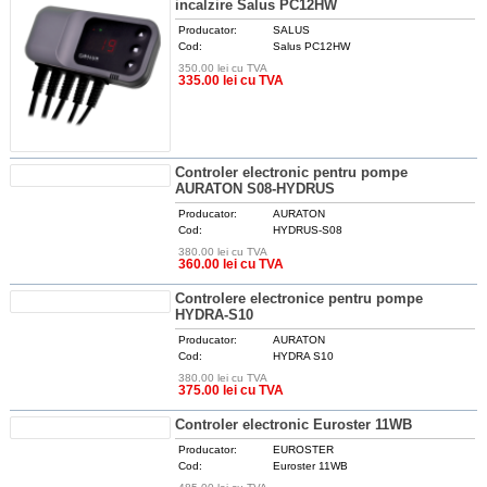
incalzire Salus PC12HW
Producator:
SALUS
Cod:
Salus PC12HW
350.00 lei cu TVA
DETALII
335.00 lei cu TVA
Controler electronic pentru pompe
AURATON S08-HYDRUS
Producator:
AURATON
Cod:
HYDRUS-S08
380.00 lei cu TVA
DETALII
360.00 lei cu TVA
Controlere electronice pentru pompe
HYDRA-S10
Producator:
AURATON
Cod:
HYDRA S10
380.00 lei cu TVA
DETALII
375.00 lei cu TVA
Controler electronic Euroster 11WB
Producator:
EUROSTER
Cod:
Euroster 11WB