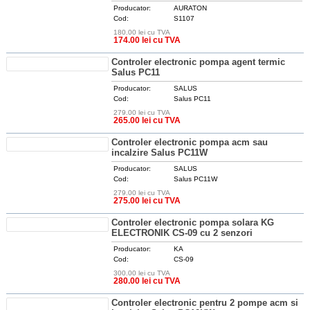
Producator:
AURATON
Cod:
S1107
180.00 lei cu TVA
DETALII
174.00 lei cu TVA
Controler electronic pompa agent termic
Salus PC11
Producator:
SALUS
Cod:
Salus PC11
279.00 lei cu TVA
DETALII
265.00 lei cu TVA
Controler electronic pompa acm sau
incalzire Salus PC11W
Producator:
SALUS
Cod:
Salus PC11W
279.00 lei cu TVA
DETALII
275.00 lei cu TVA
Controler electronic pompa solara KG
ELECTRONIK CS-09 cu 2 senzori
Producator:
KA
Cod:
CS-09
300.00 lei cu TVA
DETALII
280.00 lei cu TVA
Controler electronic pentru 2 pompe acm si