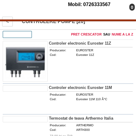
Mobil: 0726333567
0
<
CONTROLERE POMPE [20]
FILTREAZA
PRET CRESCATOR
SAU
NUME A LA Z
Controler electronic Euroster 11Z
Producator:
EUROSTER
Cod:
Euroster 11Z
DETALII
Controler electronic Euroster 11M
Producator:
EUROSTER
Cod:
Euroster 11M 110 Â°C
DETALII
Termostat de teava Arthermo Italia
Producator:
ARTHERMO
Cod:
ARTH300
73.00 lei cu TVA