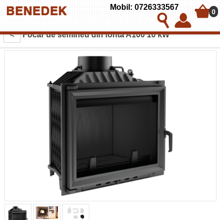
Mobil: 0726333567
0
<
Focar de semineu din fonta A100 10 kW