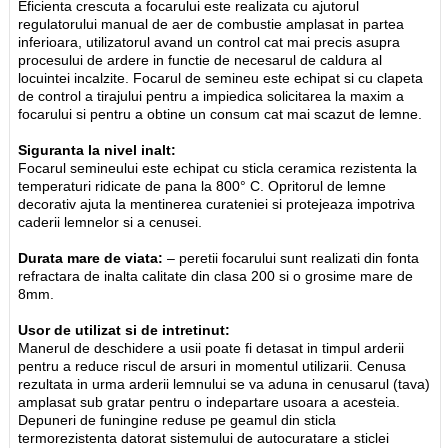
Eficienta crescuta a focarului este realizata cu ajutorul
regulatorului manual de aer de combustie amplasat in partea
inferioara, utilizatorul avand un control cat mai precis asupra
procesului de ardere in functie de necesarul de caldura al
locuintei incalzite. Focarul de semineu este echipat si cu clapeta
de control a tirajului pentru a impiedica solicitarea la maxim a
focarului si pentru a obtine un consum cat mai scazut de lemne.
Siguranta la nivel inalt:
Focarul semineului este echipat cu sticla ceramica rezistenta la
temperaturi ridicate de pana la 800° C. Opritorul de lemne
decorativ ajuta la mentinerea curateniei si protejeaza impotriva
caderii lemnelor si a cenusei.
Durata mare de viata:
– peretii focarului sunt realizati din fonta
refractara de inalta calitate din clasa 200 si o grosime mare de
8mm.
Usor de utilizat si de intretinut:
Manerul de deschidere a usii poate fi detasat in timpul arderii
pentru a reduce riscul de arsuri in momentul utilizarii. Cenusa
rezultata in urma arderii lemnului se va aduna in cenusarul (tava)
amplasat sub gratar pentru o indepartare usoara a acesteia.
Depuneri de funingine reduse pe geamul din sticla
termorezistenta datorat sistemului de autocuratare a sticlei