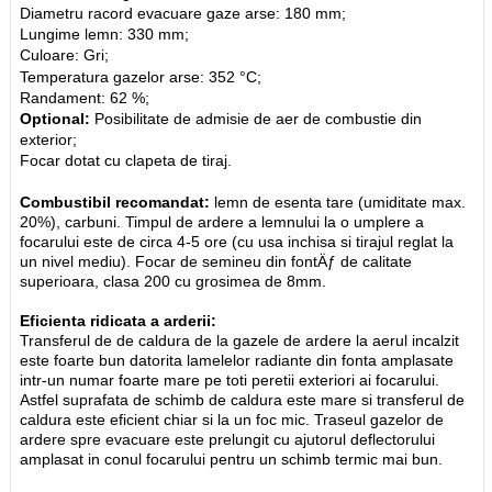
Diametru racord evacuare gaze arse: 180 mm;
Lungime lemn: 330 mm;
Culoare: Gri;
Temperatura gazelor arse: 352 °C;
Randament: 62 %;
Optional:
Posibilitate de admisie de aer de combustie din
exterior;
Focar dotat cu clapeta de tiraj.
Combustibil recomandat:
lemn de esenta tare (umiditate max.
20%), carbuni. Timpul de ardere a lemnului la o umplere a
focarului este de circa 4-5 ore (cu usa inchisa si tirajul reglat la
un nivel mediu). Focar de semineu din fontÄƒ de calitate
superioara, clasa 200 cu grosimea de 8mm.
Eficienta ridicata a arderii:
Transferul de de caldura de la gazele de ardere la aerul incalzit
este foarte bun datorita lamelelor radiante din fonta amplasate
intr-un numar foarte mare pe toti peretii exteriori ai focarului.
Astfel suprafata de schimb de caldura este mare si transferul de
caldura este eficient chiar si la un foc mic. Traseul gazelor de
ardere spre evacuare este prelungit cu ajutorul deflectorului
amplasat in conul focarului pentru un schimb termic mai bun.