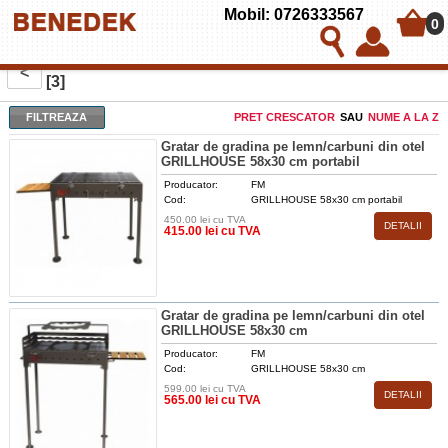
Mobil: 0726333567
0
GRATARE DE GRADINA PE LEMNE SI CARBUNE
<
[3]
FILTREAZA
PRET CRESCATOR
SAU
NUME A LA Z
Gratar de gradina pe lemn/carbuni din otel
GRILLHOUSE 58x30 cm portabil
Producator:
FM
Cod:
GRILLHOUSE 58x30 cm portabil
450.00 lei cu TVA
DETALII
415.00 lei cu TVA
Gratar de gradina pe lemn/carbuni din otel
GRILLHOUSE 58x30 cm
Producator:
FM
Cod:
GRILLHOUSE 58x30 cm
599.00 lei cu TVA
DETALII
565.00 lei cu TVA