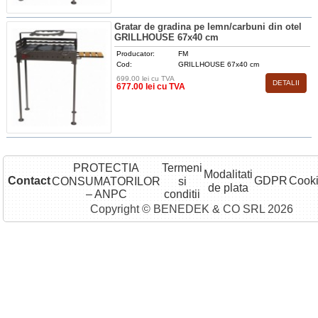
Gratar de gradina pe lemn/carbuni din otel
GRILLHOUSE 67x40 cm
Producator:
FM
Cod:
GRILLHOUSE 67x40 cm
699.00 lei cu TVA
DETALII
677.00 lei cu TVA
PROTECTIA
Termeni
Modalitati
Contact
GDPR
Cook
CONSUMATORILOR
si
de plata
– ANPC
conditii
Copyright © BENEDEK & CO SRL 2026