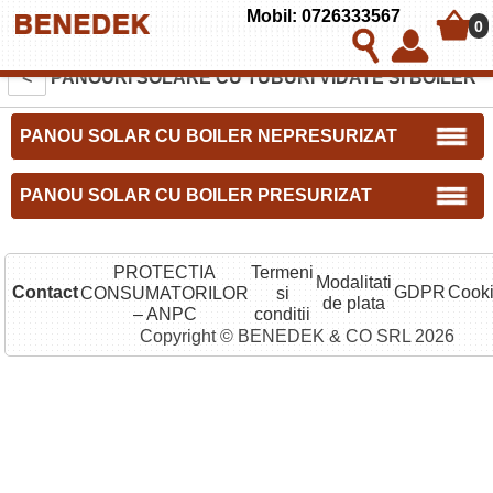
Mobil: 0726333567
0
<
PANOURI SOLARE CU TUBURI VIDATE SI BOILER
PANOU SOLAR CU BOILER NEPRESURIZAT
PANOU SOLAR CU BOILER PRESURIZAT
PROTECTIA
Termeni
Modalitati
Contact
GDPR
Cook
CONSUMATORILOR
si
de plata
– ANPC
conditii
Copyright © BENEDEK & CO SRL 2026