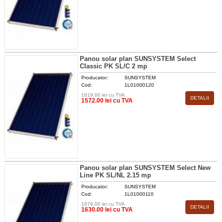
Panou solar plan SUNSYSTEM Select
Classic PK SL/C 2 mp
Producator:
SUNSYSTEM
Cod:
1L01000120
1619.00 lei cu TVA
DETALII
1572.00 lei cu TVA
Panou solar plan SUNSYSTEM Select New
Line PK SL/NL 2.15 mp
Producator:
SUNSYSTEM
Cod:
1L01000110
1679.00 lei cu TVA
DETALII
1630.00 lei cu TVA