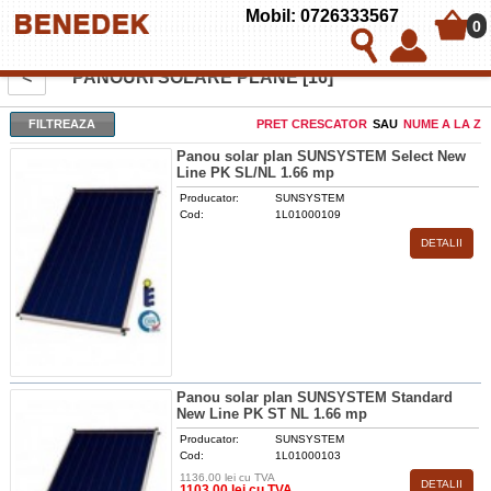
Mobil: 0726333567
0
<
PANOURI SOLARE PLANE [16]
FILTREAZA
PRET CRESCATOR
SAU
NUME A LA Z
Panou solar plan SUNSYSTEM Select New
Line PK SL/NL 1.66 mp
Producator:
SUNSYSTEM
Cod:
1L01000109
DETALII
Panou solar plan SUNSYSTEM Standard
New Line PK ST NL 1.66 mp
Producator:
SUNSYSTEM
Cod:
1L01000103
1136.00 lei cu TVA
DETALII
1103.00 lei cu TVA