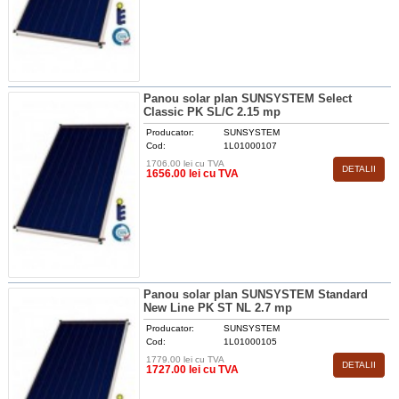
Panou solar plan SUNSYSTEM Select
Classic PK SL/C 2.15 mp
Producator:
SUNSYSTEM
Cod:
1L01000107
1706.00 lei cu TVA
DETALII
1656.00 lei cu TVA
Panou solar plan SUNSYSTEM Standard
New Line PK ST NL 2.7 mp
Producator:
SUNSYSTEM
Cod:
1L01000105
1779.00 lei cu TVA
DETALII
1727.00 lei cu TVA