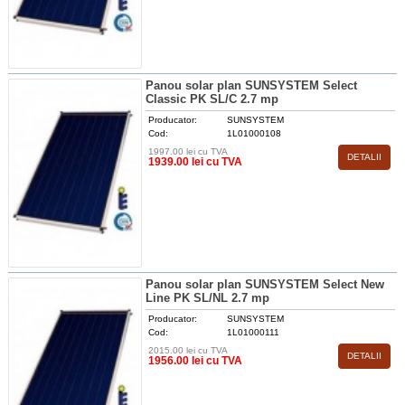
Panou solar plan SUNSYSTEM Select
Classic PK SL/C 2.7 mp
Producator:
SUNSYSTEM
Cod:
1L01000108
1997.00 lei cu TVA
DETALII
1939.00 lei cu TVA
Panou solar plan SUNSYSTEM Select New
Line PK SL/NL 2.7 mp
Producator:
SUNSYSTEM
Cod:
1L01000111
2015.00 lei cu TVA
DETALII
1956.00 lei cu TVA