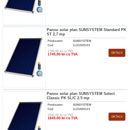
Panou solar plan SUNSYSTEM Standard PK
ST 2,7 mp
Producator:
SUNSYSTEM
Cod:
1L01000101
1798.00 lei cu TVA
DETALII
1745.00 lei cu TVA
Panou solar plan SUNSYSTEM Select
Classic PK SL/C 2.5 mp
Producator:
SUNSYSTEM
Cod:
1L01000121
1900.00 lei cu TVA
DETALII
1845.00 lei cu TVA