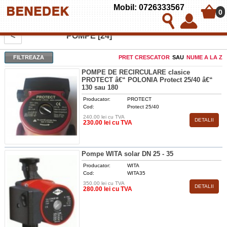
Mobil: 0726333567
0
<
POMPE [24]
FILTREAZA
PRET CRESCATOR
SAU
NUME A LA Z
POMPE DE RECIRCULARE clasice
PROTECT â€“ POLONIA Protect 25/40 â€“
130 sau 180
Producator:
PROTECT
Cod:
Protect 25/40
240.00 lei cu TVA
DETALII
230.00 lei cu TVA
Pompe WITA solar DN 25 - 35
Producator:
WITA
Cod:
WITA35
350.00 lei cu TVA
DETALII
280.00 lei cu TVA