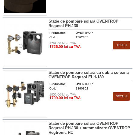
Statie de pompare solara OVENTROP
Regusol PH-130
Producator:
OVENTROP
Cod:
1362063
1769.00 lei cu TVA
DETALII
1726.00 lei cu TVA
Statie de pompare solara cu dubla coloana
OVENTROP Regusol ELH-180
Producator:
OVENTROP
Cod:
1360862
1850.00 lei cu TVA
DETALII
1799.00 lei cu TVA
Statie de pompare solara OVENTROP
Regusol PH-130 + automatizare OVENTROP
Regtronic RC