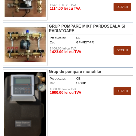
1147.00 lei cu TVA
DETALII
1114.00 lei cu TVA
GRUP POMPARE MIXT PARDOSEALA SI
RADIATOARE
Producator:
CE
Cod:
GP-MIXT-PR
1466.00 lei cu TVA
DETALII
1423.00 lei cu TVA
Grup de pompare monofilar
Producator:
CE
Cod:
SR 881
1800.00 lei cu TVA
DETALII
1600.00 lei cu TVA