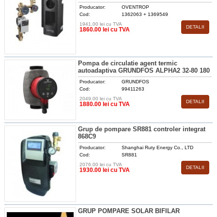
Producator:
OVENTROP
Cod:
1362063 + 1369549
1941.00 lei cu TVA
DETALII
1860.00 lei cu TVA
Pompa de circulatie agent termic
autoadaptiva GRUNDFOS ALPHA2 32-80 180
Producator:
GRUNDFOS
Cod:
99411263
2049.00 lei cu TVA
DETALII
1880.00 lei cu TVA
Grup de pompare SR881 controler integrat
868C9
Producator:
Shanghai Ruty Energy Co., LTD
Cod:
SR881
2076.00 lei cu TVA
DETALII
1930.00 lei cu TVA
GRUP POMPARE SOLAR BIFILAR