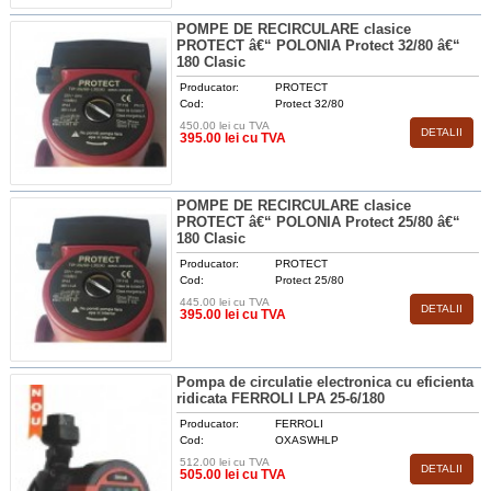
POMPE DE RECIRCULARE clasice
PROTECT â€“ POLONIA Protect 32/80 â€“
180 Clasic
Producator:
PROTECT
Cod:
Protect 32/80
450.00 lei cu TVA
DETALII
395.00 lei cu TVA
POMPE DE RECIRCULARE clasice
PROTECT â€“ POLONIA Protect 25/80 â€“
180 Clasic
Producator:
PROTECT
Cod:
Protect 25/80
445.00 lei cu TVA
DETALII
395.00 lei cu TVA
Pompa de circulatie electronica cu eficienta
ridicata FERROLI LPA 25-6/180
Producator:
FERROLI
Cod:
OXASWHLP
512.00 lei cu TVA
DETALII
505.00 lei cu TVA