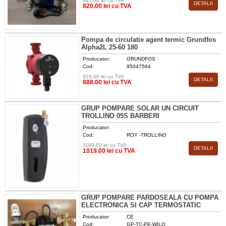
845.00 lei cu TVA
DETALII
820.00 lei cu TVA
Pompa de circulatie agent termic Grundfos
Alpha2L 25-60 180
Producator:
GRUNDFOS
Cod:
95047564
929.00 lei cu TVA
DETALII
888.00 lei cu TVA
GRUP POMPARE SOLAR UN CIRCUIT
TROLLINO 05S BARBERI
Producator:
Cod:
ROY -TROLLINO
1189.00 lei cu TVA
DETALII
1019.00 lei cu TVA
GRUP POMPARE PARDOSEALA CU POMPA
ELECTRONICA SI CAP TERMOSTATIC
Producator:
CE
Cod:
GP-TC-PE-WILO