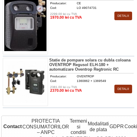
Producator:
CE
Cod:
LO 49074731
2299.00 lei cu TVA
DETALII
1970.00 lei cu TVA
Statie de pompare solara cu dubla coloana
OVENTROP Regusol ELH-180 +
automatizare Oventrop Regtronic RC
Producator:
OVENTROP
Cod:
1360862 + 1369549
2381.00 lei cu TVA
DETALII
2370.00 lei cu TVA
PROTECTIA
Termeni
Modalitati
Contact
GDPR
Cook
CONSUMATORILOR
si
de plata
– ANPC
conditii