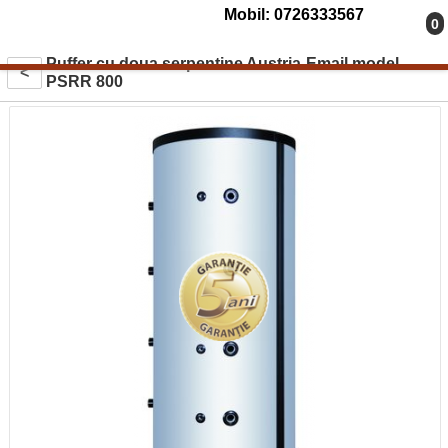
Mobil: 0726333567
0
Puffer cu doua serpentine Austria-Email model
<
PSRR 800