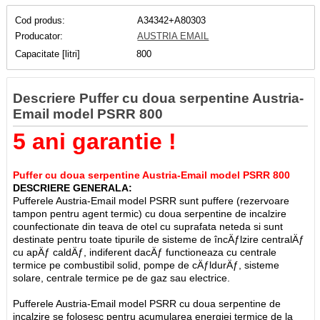
Cod produs:
A34342+A80303
Producator:
AUSTRIA EMAIL
Capacitate [litri]
800
Descriere Puffer cu doua serpentine Austria-
Email model PSRR 800
5 ani garantie !
Puffer cu doua serpentine Austria-Email model PSRR 800
DESCRIERE GENERALA:
Pufferele Austria-Email model PSRR sunt puffere (rezervoare
tampon pentru agent termic) cu doua serpentine de incalzire
counfectionate din teava de otel cu suprafata neteda si sunt
destinate pentru toate tipurile de sisteme de încÄƒlzire centralÄƒ
cu apÄƒ caldÄƒ, indiferent dacÄƒ functioneaza cu centrale
termice pe combustibil solid, pompe de cÄƒldurÄƒ, sisteme
solare, centrale termice pe de gaz sau electrice.
Pufferele Austria-Email model PSRR cu doua serpentine de
incalzire se folosesc pentru acumularea energiei termice de la