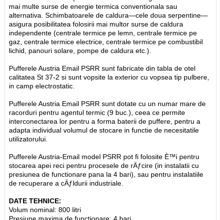
mai multe surse de energie termica conventionala sau
alternativa. Schimbatoarele de caldura—cele doua serpentine—
asigura posibilitatea folosirii mai multor surse de caldura
independente (centrale termice pe lemn, centrale termice pe
gaz, centrale termice electrice, centrale termice pe combustibil
lichid, panouri solare, pompe de caldura etc.).
Pufferele Austria Email PSRR sunt fabricate din tabla de otel
calitatea St 37-2 si sunt vopsite la exterior cu vopsea tip pulbere,
in camp electrostatic.
Pufferele Austria Email PSRR sunt dotate cu un numar mare de
racorduri pentru agentul termic (9 buc.), ceea ce permite
interconectarea lor pentru a forma baterii de puffere, pentru a
adapta individual volumul de stocare in functie de necesitatile
utilizatorului.
Pufferele Austria-Email model PSRR pot fi folosite È™i pentru
stocarea apei reci pentru procesele de rÄƒcire (in instalatii cu
presiunea de functionare pana la 4 bari), sau pentru instalatiile
de recuperare a cÄƒldurii industriale.
DATE TEHNICE:
Volum nominal: 800 litri
Presiune maxima de functionare: 4 bari