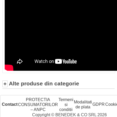
Alte produse din categorie
+
PROTECTIA
Termeni
Modalitati
Contact
GDPR
Cooki
CONSUMATORILOR
si
de plata
– ANPC
conditii
Copyright © BENEDEK & CO SRL 2026