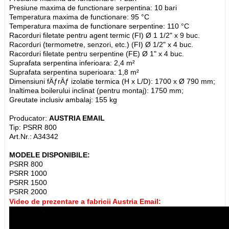
Presiune maxima de functionare serpentina: 10 bari
Temperatura maxima de functionare: 95 °C
Temperatura maxima de functionare serpentine: 110 °C
Racorduri filetate pentru agent termic (FI) Ø 1 1/2" x 9 buc.
Racorduri (termometre, senzori, etc.) (FI) Ø 1/2" x 4 buc.
Racorduri filetate pentru serpentine (FE) Ø 1" x 4 buc.
Suprafata serpentina inferioara: 2,4 m²
Suprafata serpentina superioara: 1,8 m²
Dimensiuni fÄƒrÄƒ izolatie termica (H x L/D): 1700 x Ø 790 mm;
Inaltimea boilerului inclinat (pentru montaj): 1750 mm;
Greutate inclusiv ambalaj: 155 kg
Producator:
AUSTRIA EMAIL
Tip: PSRR 800
Art.Nr.: A34342
MODELE DISPONIBILE:
PSRR 800
PSRR 1000
PSRR 1500
PSRR 2000
Video de prezentare a fabricii Austria Email: