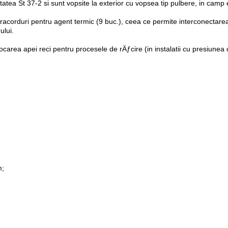
tatea St 37-2 si sunt vopsite la exterior cu vopsea tip pulbere, in camp e
acorduri pentru agent termic (9 buc.), ceea ce permite interconectarea 
ului.
carea apei reci pentru procesele de rÄƒcire (in instalatii cu presiunea d
m;