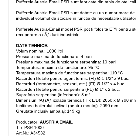
Pufferele Austria Email PSR sunt fabricate din tabla de otel cali
Pufferele Austria Email PSR sunt dotate cu un numar mare de r
individual volumul de stocare in functie de necesitatile utilizator
Pufferele Austria-Email model PSR pot fi folosite È™i pentru sto
recuperare a cÄƒldurii industriale.
DATE TEHNICE:
Volum nominal: 1000 litri
Presiune maxima de functionare: 4 bari
Presiune maxima de functionare serpentina: 10 bari
Temperatura maxima de functionare: 95 °C
Temperatura maxima de functionare serpentina: 110 °C
Racorduri filetate pentru agent termic (FI) Ø 1 1/2" x 9 buc.
Racorduri (termometre, senzori, etc.) (FI) Ø 1/2" x 4 buc.
Racorduri filetate pentru serpentina (FE) Ø 1" x 2 buc.
Suprafata serpentina (inferioara): 3 m²
Dimensiuni fÄƒrÄƒ izolatie termica (H x L/D): 2050 x Ø 790 m
Inaltimea boilerului inclinat (pentru montaj): 2090 mm;
Greutate inclusiv ambalaj: 149 kg
Producator:
AUSTRIA EMAIL
Tip: PSR 1000
Art.Nr.: A34532