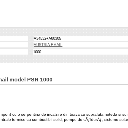
A34532+A80305
AUSTRIA EMAIL
1000
Email model PSR 1000
pon) cu o serpentina de incalzire din teava cu suprafata neteda si sunt
ntrale termice cu combustibil solid, pompe de cÄƒldurÄƒ, sisteme solare