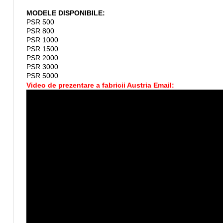
MODELE DISPONIBILE:
PSR 500
PSR 800
PSR 1000
PSR 1500
PSR 2000
PSR 3000
PSR 5000
Video de prezentare a fabricii Austria Email: