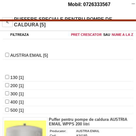
Mobil: 0726333567
PUFFERE SPECIALE PENTRU POMPE DE
<
CALDURA [5]
FILTREAZA
PRET CRESCATOR
SAU
NUME A LA Z
Producator
AUSTRIA EMAIL [5]
Capacitate [litri]
130 [1]
200 [1]
300 [1]
400 [1]
500 [1]
Puffer pentru pompe de caldura AUSTRIA
EMAIL WPPS 200 litri
Producator:
AUSTRIA EMAIL
Cod:
A34195