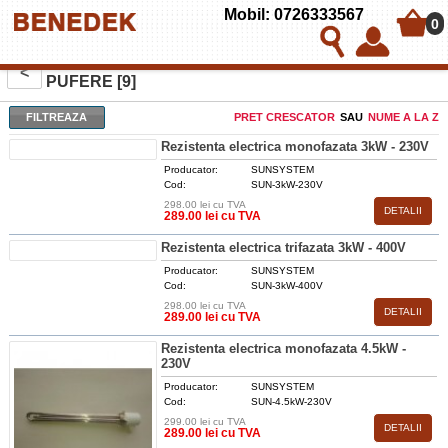
Mobil: 0726333567
0
REZISTENTE ELECTRICE PENTRU BOILERE SI
<
PUFERE [9]
FILTREAZA
PRET CRESCATOR
SAU
NUME A LA Z
Rezistenta electrica monofazata 3kW - 230V
Producator:
SUNSYSTEM
Cod:
SUN-3kW-230V
298.00 lei cu TVA
DETALII
289.00 lei cu TVA
Rezistenta electrica trifazata 3kW - 400V
Producator:
SUNSYSTEM
Cod:
SUN-3kW-400V
298.00 lei cu TVA
DETALII
289.00 lei cu TVA
Rezistenta electrica monofazata 4.5kW -
230V
Producator:
SUNSYSTEM
Cod:
SUN-4.5kW-230V
299.00 lei cu TVA
DETALII
289.00 lei cu TVA