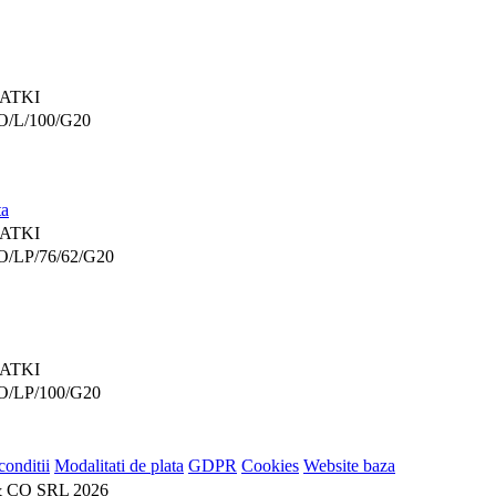
ATKI
O/L/100/G20
ta
ATKI
/LP/76/62/G20
ATKI
O/LP/100/G20
conditii
Modalitati de plata
GDPR
Cookies
Website baza
 CO SRL 2026