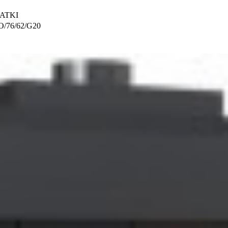
ATKI
/76/62/G20