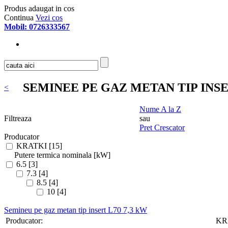
Produs adaugat in cos
Continua
Vezi cos
Mobil: 0726333567
SEMINEE PE GAZ METAN TIP INSER
<
Nume A la Z
Filtreaza
sau
Pret Crescator
Producator
KRATKI [15]
Putere termica nominala [kW]
6.5 [3]
7.3 [4]
8.5 [4]
10 [4]
Semineu pe gaz metan tip insert L70 7,3 kW
Producator:
KR