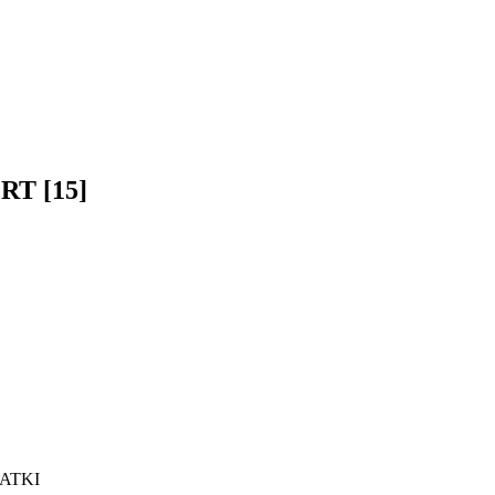
T [15]
ATKI