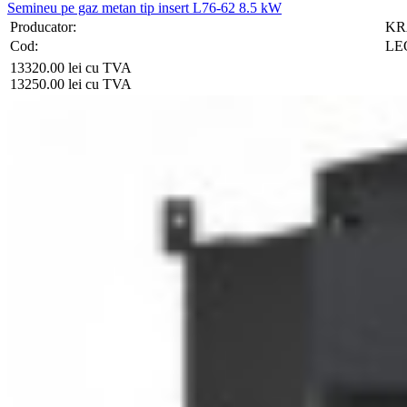
Semineu pe gaz metan tip insert L76-62 8.5 kW
Producator:
KR
Cod:
LEO
13320.00 lei cu TVA
13250.00 lei cu TVA