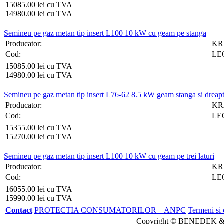
15085.00 lei cu TVA
14980.00 lei cu TVA
Semineu pe gaz metan tip insert L100 10 kW cu geam pe stanga
Producator:
KR
Cod:
LE
15085.00 lei cu TVA
14980.00 lei cu TVA
Semineu pe gaz metan tip insert L76-62 8.5 kW geam stanga si dreap
Producator:
KR
Cod:
LEO
15355.00 lei cu TVA
15270.00 lei cu TVA
Semineu pe gaz metan tip insert L100 10 kW cu geam pe trei laturi
Producator:
KR
Cod:
LE
16055.00 lei cu TVA
15990.00 lei cu TVA
Contact
PROTECTIA CONSUMATORILOR – ANPC
Termeni si 
Copyright © BENEDEK &