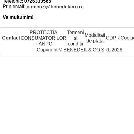
Telefonic:
0726333565
Prin email:
comenzi@benedekco.ro
Va multumim!
PROTECTIA
Termeni
Modalitati
Contact
GDPR
Cooki
CONSUMATORILOR
si
de plata
– ANPC
conditii
Copyright © BENEDEK & CO SRL 2026