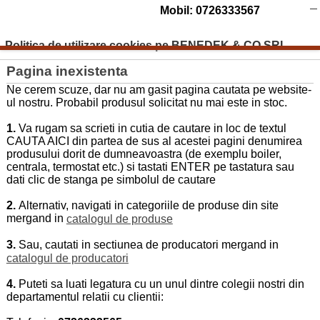
Mobil: 0726333567
Politica de utilizare cookies pe BENEDEK & CO SRL
Pagina inexistenta
Ne cerem scuze, dar nu am gasit pagina cautata pe website-
ul nostru. Probabil produsul solicitat nu mai este in stoc.
1.
Va rugam sa scrieti in cutia de cautare in loc de textul
CAUTA AICI din partea de sus al acestei pagini denumirea
produsului dorit de dumneavoastra (de exemplu boiler,
centrala, termostat etc.) si tastati ENTER pe tastatura sau
dati clic de stanga pe simbolul de cautare
2.
Alternativ, navigati in categoriile de produse din site
mergand in
catalogul de produse
3.
Sau, cautati in sectiunea de producatori mergand in
catalogul de producatori
4.
Puteti sa luati legatura cu un unul dintre colegii nostri din
departamentul relatii cu clientii: