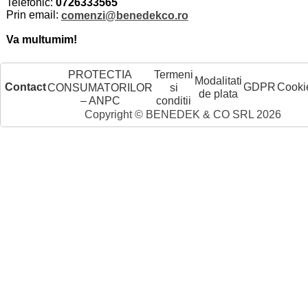
Telefonic:
0726333565
Prin email:
comenzi@benedekco.ro
Va multumim!
PROTECTIA
Termeni
Modalitati
Contact
GDPR
Cooki
CONSUMATORILOR
si
de plata
– ANPC
conditii
Copyright © BENEDEK & CO SRL 2026