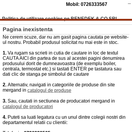
Mobil: 0726333567
Politica de utilizare cookies pe BENEDEK & CO SRL
Pagina inexistenta
Ne cerem scuze, dar nu am gasit pagina cautata pe website-
ul nostru. Probabil produsul solicitat nu mai este in stoc.
1.
Va rugam sa scrieti in cutia de cautare in loc de textul
CAUTA AICI din partea de sus al acestei pagini denumirea
produsului dorit de dumneavoastra (de exemplu boiler,
centrala, termostat etc.) si tastati ENTER pe tastatura sau
dati clic de stanga pe simbolul de cautare
2.
Alternativ, navigati in categoriile de produse din site
mergand in
catalogul de produse
3.
Sau, cautati in sectiunea de producatori mergand in
catalogul de producatori
4.
Puteti sa luati legatura cu un unul dintre colegii nostri din
departamentul relatii cu clientii: