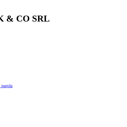
EK & CO SRL
 parola