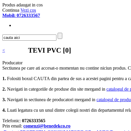
Produs adaugat in cos
Continua
Vezi cos
Mobil: 0726333567
TEVI PVC [0]
<
Producator
Sectiunea pe care ati accesat-o momentan nu contine niciun produs. C
1.
Folositi boxul CAUTA din partea de sus a acestei pagini pentru a ca
2.
Navigati in categoriile de produse din site mergand in
catalogul de
3.
Navigati in sectiunea de producatori mergand in
catalogul de produ
4.
Luati legatura cu un unul dintre colegii nostri din departamentul relat
Telefonic:
0726333565
Prin email:
comenzi@benedekco.ro