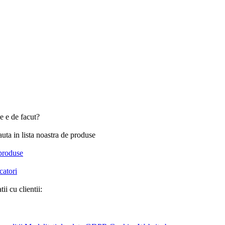
e e de facut?
uta in lista noastra de produse
 produse
catori
ii cu clientii: