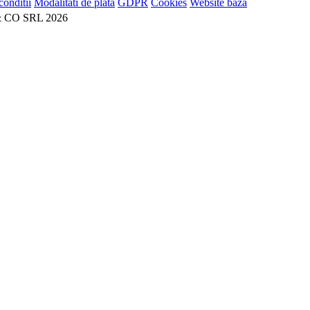
conditii
Modalitati de plata
GDPR
Cookies
Website baza
 CO SRL 2026