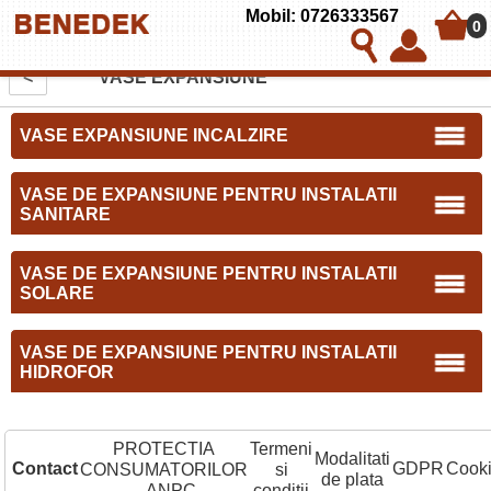
Mobil: 0726333567
0
<
VASE EXPANSIUNE
VASE EXPANSIUNE INCALZIRE
VASE DE EXPANSIUNE PENTRU INSTALATII
SANITARE
VASE DE EXPANSIUNE PENTRU INSTALATII
SOLARE
VASE DE EXPANSIUNE PENTRU INSTALATII
HIDROFOR
PROTECTIA
Termeni
Modalitati
Contact
GDPR
Cook
CONSUMATORILOR
si
de plata
– ANPC
conditii