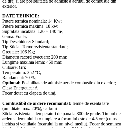
de tiraj si are posibilitatea de admisie a aerului de combustie din
exterior.
DATE TEHNICE:
Putere termica nominala: 14 Kw;
Putere termica maxima: 18 kw;
Suprafata incalzita: 120 ÷ 140 m²;
Gama: Fonta;
Tip Deschidere: Standard;
Tip Sticla: Termorezistenta standard;
Greutate: 106 Kg;
Diametru racord evacuare: 200 mm;
Lungime maxima lemn: 450 mm;
Culoare: Gri;
Temperatura: 352 °C;
Randament: 70 %;
Optional:
Posibilitate de admisie aer de combustie din exterior;
Clasa Energetica: A
Focar dotat cu clapeta de tiraj.
Combustibil de ardere recomandat:
lemne de esenta tare
(umiditate max. 20%), carbuni
Sticla rezistenta la temperaturi de pana la 800 de grade. Timpul de
ardere a lemnului la o umplere a focarului este de 4-5 ore (cu usa
inchisa si ventilatia focarului la un nivel mediu). Focar de semineu