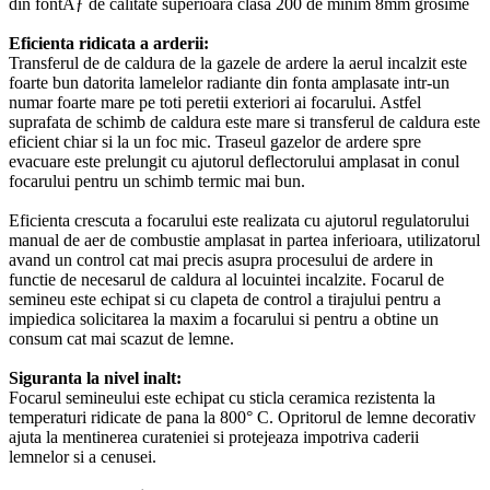
din fontÄƒ de calitate superioara clasa 200 de minim 8mm grosime
Eficienta ridicata a arderii:
Transferul de de caldura de la gazele de ardere la aerul incalzit este
foarte bun datorita lamelelor radiante din fonta amplasate intr-un
numar foarte mare pe toti peretii exteriori ai focarului. Astfel
suprafata de schimb de caldura este mare si transferul de caldura este
eficient chiar si la un foc mic. Traseul gazelor de ardere spre
evacuare este prelungit cu ajutorul deflectorului amplasat in conul
focarului pentru un schimb termic mai bun.
Eficienta crescuta a focarului este realizata cu ajutorul regulatorului
manual de aer de combustie amplasat in partea inferioara, utilizatorul
avand un control cat mai precis asupra procesului de ardere in
functie de necesarul de caldura al locuintei incalzite. Focarul de
semineu este echipat si cu clapeta de control a tirajului pentru a
impiedica solicitarea la maxim a focarului si pentru a obtine un
consum cat mai scazut de lemne.
Siguranta la nivel inalt:
Focarul semineului este echipat cu sticla ceramica rezistenta la
temperaturi ridicate de pana la 800° C. Opritorul de lemne decorativ
ajuta la mentinerea curateniei si protejeaza impotriva caderii
lemnelor si a cenusei.