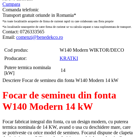
Cumpara
Comanda telefonic
Transport gratuit oriunde in Romania*
*in toate localitatile acoperite de firma de curierat rapid cu care colaboram sau flota proprie
*in localitatile neacoperite de catre firma de curierat se va calcula separat o taxa suplimentara de transport.
Contact: 0726333565
Email:
comenzi@benedekco.ro
Cod produs:
W140 Modern WIKTOR/DECO
Producator:
KRATKI
Putere termica nominala
14
[kW]
Descriere Focar de semineu din fonta W140 Modern 14 kW
Focar de semineu din fonta
W140 Modern 14 kW
Focar fabricat integral din fonta, cu un design modern, cu puterea
termica nominala de 14 KW, avand o usa cu deschidere mare, care
se potriveste cu orice model de semineu. Focarul dispune de clapeta