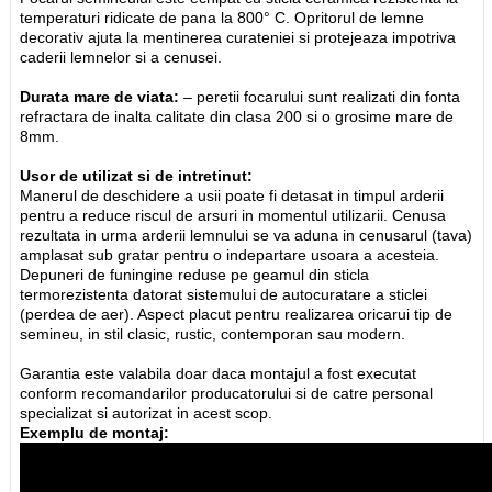
temperaturi ridicate de pana la 800° C. Opritorul de lemne
decorativ ajuta la mentinerea curateniei si protejeaza impotriva
caderii lemnelor si a cenusei.
Durata mare de viata:
– peretii focarului sunt realizati din fonta
refractara de inalta calitate din clasa 200 si o grosime mare de
8mm.
Usor de utilizat si de intretinut:
Manerul de deschidere a usii poate fi detasat in timpul arderii
pentru a reduce riscul de arsuri in momentul utilizarii. Cenusa
rezultata in urma arderii lemnului se va aduna in cenusarul (tava)
amplasat sub gratar pentru o indepartare usoara a acesteia.
Depuneri de funingine reduse pe geamul din sticla
termorezistenta datorat sistemului de autocuratare a sticlei
(perdea de aer). Aspect placut pentru realizarea oricarui tip de
semineu, in stil clasic, rustic, contemporan sau modern.
Garantia este valabila doar daca montajul a fost executat
conform recomandarilor producatorului si de catre personal
specializat si autorizat in acest scop.
Exemplu de montaj: