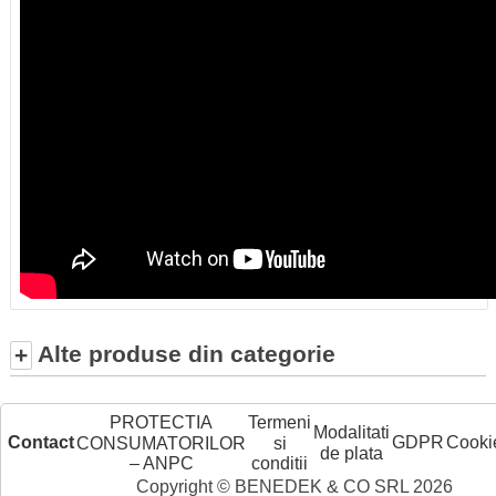
Alte produse din categorie
+
PROTECTIA
Termeni
Modalitati
Contact
GDPR
Cooki
CONSUMATORILOR
si
de plata
– ANPC
conditii
Copyright © BENEDEK & CO SRL 2026