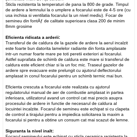
Sticla rezistenta la temperaturi de pana la 800 de grade. Timpul
de ardere a lemnului la o umplere a focarului este de 4-5 ore (cu
usa inchisa si ventilatia focarului la un nivel mediu). Focar de
semineu din fontÄƒ de calitate superioara clasa 200 de minim
8mm grosime
Eficienta ridicata a arderii:
Transferul de de caldura de la gazele de ardere la aerul incalzit
este foarte bun datorita lamelelor radiante din fonta amplasate
intr-un numar foarte mare pe toti peretii exteriori ai focarului.
Astfel suprafata de schimb de caldura este mare si transferul de
caldura este eficient chiar si la un foc mic. Traseul gazelor de
ardere spre evacuare este prelungit cu ajutorul deflectorului
amplasat in conul focarului pentru un schimb termic mai bun.
Eficienta crescuta a focarului este realizata cu ajutorul
regulatorului manual de aer de combustie amplasat in partea
inferioara, utilizatorul avand un control cat mai precis asupra
procesului de ardere in functie de necesarul de caldura al
locuintei incalzite. Focarul de semineu este echipat si cu clapeta
de control a tirajului pentru a impiedica solicitarea la maxim a
focarului si pentru a obtine un consum cat mai scazut de lemne.
Siguranta la nivel inalt:
Focarul semineului este echipat cu sticla ceramica rezistenta la