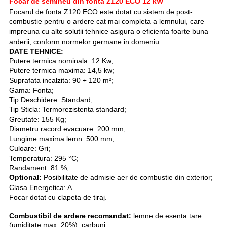
Focar de semineu din fonta Z120 ECO 12 kW
Focarul de fonta Z120 ECO este dotat cu sistem de post-
combustie pentru o ardere cat mai completa a lemnului, care
impreuna cu alte solutii tehnice asigura o eficienta foarte buna
arderii, conform normelor germane in domeniu.
DATE TEHNICE:
Putere termica nominala: 12 Kw;
Putere termica maxima: 14,5 kw;
Suprafata incalzita: 90 ÷ 120 m²;
Gama: Fonta;
Tip Deschidere: Standard;
Tip Sticla: Termorezistenta standard;
Greutate: 155 Kg;
Diametru racord evacuare: 200 mm;
Lungime maxima lemn: 500 mm;
Culoare: Gri;
Temperatura: 295 °C;
Randament: 81 %;
Optional:
Posibilitate de admisie aer de combustie din exterior;
Clasa Energetica: A
Focar dotat cu clapeta de tiraj.
Combustibil de ardere recomandat:
lemne de esenta tare
(umiditate max. 20%), carbuni