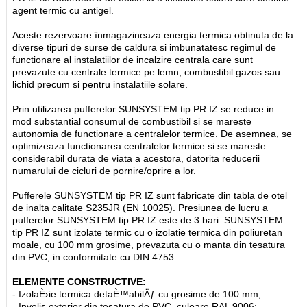
agent termic cu antigel.
Aceste rezervoare înmagazineaza energia termica obtinuta de la
diverse tipuri de surse de caldura si imbunatatesc regimul de
functionare al instalatiilor de incalzire centrala care sunt
prevazute cu centrale termice pe lemn, combustibil gazos sau
lichid precum si pentru instalatiile solare.
Prin utilizarea pufferelor SUNSYSTEM tip PR IZ se reduce in
mod substantial consumul de combustibil si se mareste
autonomia de functionare a centralelor termice. De asemnea, se
optimizeaza functionarea centralelor termice si se mareste
considerabil durata de viata a acestora, datorita reducerii
numarului de cicluri de pornire/oprire a lor.
Pufferele SUNSYSTEM tip PR IZ sunt fabricate din tabla de otel
de inalta calitate S235JR (EN 10025). Presiunea de lucru a
pufferelor SUNSYSTEM tip PR IZ este de 3 bari. SUNSYSTEM
tip PR IZ sunt izolate termic cu o izolatie termica din poliuretan
moale, cu 100 mm grosime, prevazuta cu o manta din tesatura
din PVC, in conformitate cu DIN 4753.
ELEMENTE CONSTRUCTIVE:
- IzolaÈ›ie termica detaÈ™abilÄƒ cu grosime de 100 mm;
- Invelis exterior din tesatura de PVC, culoare RAL 9006;