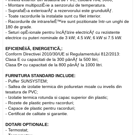
- Montare multipoziÈ›ie a senzorului de temperatura.
- SuprafaÈ›a exterioarÄƒ a rezervorului este grunduitÄƒ.
- Toate racordurile la instalatie sunt cu filet interior.
- Racordurile de intrare/ieÈ™ire sunt pozitionate într-un unghi de
180 de grade.
- Seturi opÈ›ionale pentru încÄƒlzire electricÄƒ cu rezistente
electrice cu puteri nominale de 3 kW; 4.5 kW; 6 kW si 7.5 kW.
EFICIENÈšÄ‚ ENERGETICÄ‚:
Conform Directivei 2010/30/UE si Regulamentului 812/2013:
Clasa E cu capacitati de la 300 pânÄƒ la 500 litri;
Clasa Ð• cu capacitati de la 800 pânÄƒ la 1000 litri.
FURNITURA STANDARD INCLUDE:
- Puffer SUNSYSTEM;
- Saltea de izolatie termica din poliuretan moale cu invelis din
tesatura de PVC;
- Izolatie termica rotunda si capac superior din plastic;
- Rozete de plastic pentru racorduri;
- Capace de plastic pentru racorduri;
- Certificat de calitate si garantie.
DOTARI OPTIONALE:
- Termostat;