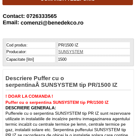
Contact: 0726333565
Email:
comenzi@benedekco.ro
Cod produs:
PR/1500 IZ
Producator:
SUNSYSTEM
Capacitate [litri]
1500
Descriere Puffer cu o
serpentinaÂ SUNSYSTEM tip PR/1500 IZ
! DOAR LA COMANDA !
Puffer cu o serpentina SUNSYSTEM tip PR/1500 IZ
DESCRIERE GENERALA:
Pufferele cu o serpentina SUNSYSTEM tip PR IZ sunt rezervoare
utilizate in instalatiile de incalzire pentru inmagazinarea agentului
termic incalzit cu centrale termice pe lemn, centrale termice pe
gaz, instalatii solare etc. Serpentina pufferului SUNSYSTEM tip
PR IZ se racordeaza de obicei la o instalatie solara care contine