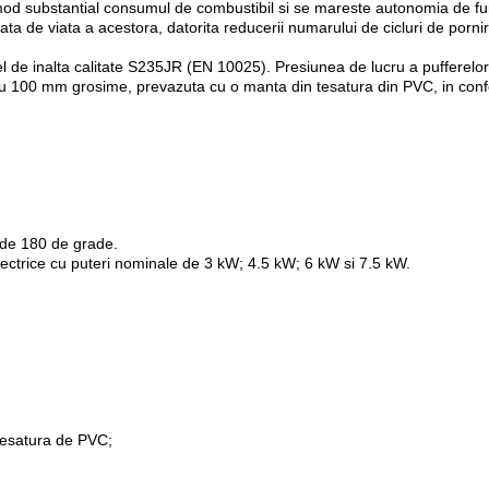
mod substantial consumul de combustibil si se mareste autonomia de fu
ta de viata a acestora, datorita reducerii numarului de cicluri de pornire
el de inalta calitate S235JR (EN 10025). Presiunea de lucru a puffer
e, cu 100 mm grosime, prevazuta cu o manta din tesatura din PVC, in con
i de 180 de grade.
electrice cu puteri nominale de 3 kW; 4.5 kW; 6 kW si 7.5 kW.
 tesatura de PVC;