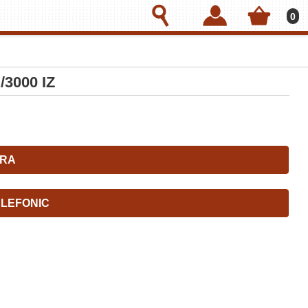
0
/3000 IZ
RA
LEFONIC