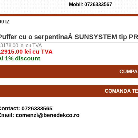
Mobil: 0726333567
0 IZ
Puffer cu o serpentinaÂ SUNSYSTEM tip PR
3178.00 lei cu TVA
12915.00 lei cu TVA
Ai 1% discount
CUMPA
COMANDA TE
Contact: 0726333565
Email:
comenzi@benedekco.ro