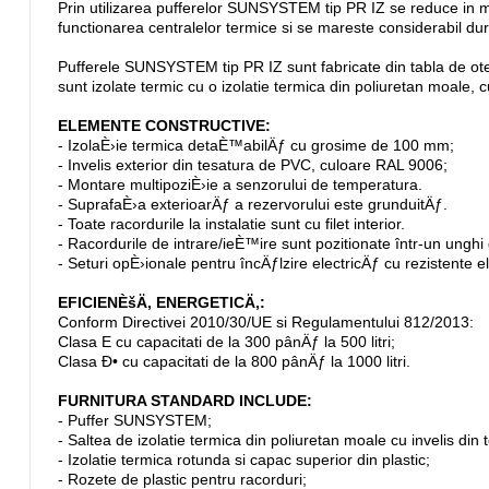
Prin utilizarea pufferelor SUNSYSTEM tip PR IZ se reduce in 
functionarea centralelor termice si se mareste considerabil dura
Pufferele SUNSYSTEM tip PR IZ sunt fabricate din tabla de ot
sunt izolate termic cu o izolatie termica din poliuretan moal
ELEMENTE CONSTRUCTIVE:
- IzolaÈ›ie termica detaÈ™abilÄƒ cu grosime de 100 mm;
- Invelis exterior din tesatura de PVC, culoare RAL 9006;
- Montare multipoziÈ›ie a senzorului de temperatura.
- SuprafaÈ›a exterioarÄƒ a rezervorului este grunduitÄƒ.
- Toate racordurile la instalatie sunt cu filet interior.
- Racordurile de intrare/ieÈ™ire sunt pozitionate într-un ungh
- Seturi opÈ›ionale pentru încÄƒlzire electricÄƒ cu rezistente 
EFICIENÈšÄ‚ ENERGETICÄ‚:
Conform Directivei 2010/30/UE si Regulamentului 812/2013:
Clasa E cu capacitati de la 300 pânÄƒ la 500 litri;
Clasa Ð• cu capacitati de la 800 pânÄƒ la 1000 litri.
FURNITURA STANDARD INCLUDE:
- Puffer SUNSYSTEM;
- Saltea de izolatie termica din poliuretan moale cu invelis din
- Izolatie termica rotunda si capac superior din plastic;
- Rozete de plastic pentru racorduri;