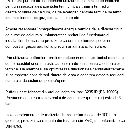
FB-1 sunt puffere cu 1 serpentina utilizate in instalatiile de incalzire
pentru inmagazinarea agentului termic incalzit prin
intermediul
diferitelor surse de caldura, ca de exemplu: centrale termice pe lemn,
centrale termice pe gaz, instalatii solare
etc.
Aceste rezervoare înmagazineaza energia termica de la diverse tipuri
de surse de caldura si imbunatatesc regimul
de functionare al
instalatiilor de incalzire prevazute cu centrale termice pe lemn,
combustibil gazos sau lichid precum si a
instalatiilor solare.
Prin utilizarea pufferelor Ferroli se reduce in mod substantial consumul
de combustibil si se mareste autonomia de
functionare a centralelor
termice. De asemnea, se optimizeaza functionarea centralelor termice
si se mareste considerabil
durata de viata a acestora datorita reducerii
numarului de cicluri de pornire/oprire.
Pufferul este fabricat din otel de inalta calitate S235JR (EN 10025).
Presiunea de lucru a rezervorului de acumulare
(pufferului) este de 3
bari.
Izolatia exterioara este realizata din poliuretan moale, de 100 mm
grosime, prevazut cu o manta din tesatura din PVC, in
conformitate cu
DIN 4753.