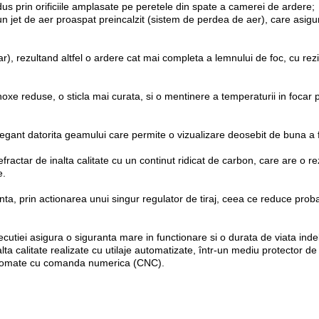
s prin orificiile amplasate pe peretele din spate a camerei de ardere;
-un jet de aer proaspat preincalzit (sistem de perdea de aer), care asig
ar), rezultand altfel o ardere cat mai completa a lemnului de foc, cu re
 noxe reduse, o sticla mai curata, si o mentinere a temperaturii in focar
gant datorita geamului care permite o vizualizare deosebit de buna a f
ractar de inalta calitate cu un continut ridicat de carbon, care are o re
e.
, prin actionarea unui singur regulator de tiraj, ceea ce reduce probabili
executiei asigura o siguranta mare in functionare si o durata de viata i
ta calitate realizate cu utilaje automatizate, într-un mediu protector d
 automate cu comanda numerica (CNC).