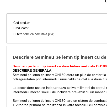
Cod produs:
Producator:
Putere termica nominala [kW]
Descriere Semineu pe lemn tip insert cu d
Semineu pe lemn tip insert cu deschidere verticala OH180
DESCRIERE GENERALA:
Semineul pe lemn tip insert OH180 ofera un plus de confort la ut
cotragreutatea prin intermediul unui cablu de otel si a doua ful
La deschidere usa se indeparteaza cativa milimetrii de corpul s
intermediul mecanismului de inchidere prevazut cu un maner us
Semineul pe lemn tip insert OH180 are un sistem de combustie
1. Arderea primara se realizeaza in vatra focarului cu admisia 