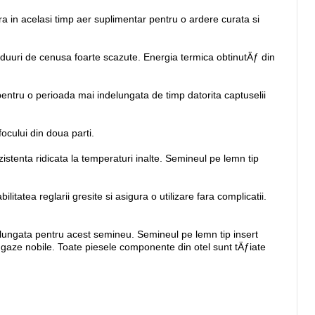
ura in acelasi timp aer suplimentar pentru o ardere curata si
ziduuri de cenusa foarte scazute. Energia termica obtinutÄƒ din
 pentru o perioada mai indelungata de timp datorita captuselii
ocului din doua parti.
zistenta ridicata la temperaturi inalte. Semineul pe lemn tip
tatea reglarii gresite si asigura o utilizare fara complicatii.
ndelungata pentru acest semineu. Semineul pe lemn tip insert
e gaze nobile. Toate piesele componente din otel sunt tÄƒiate