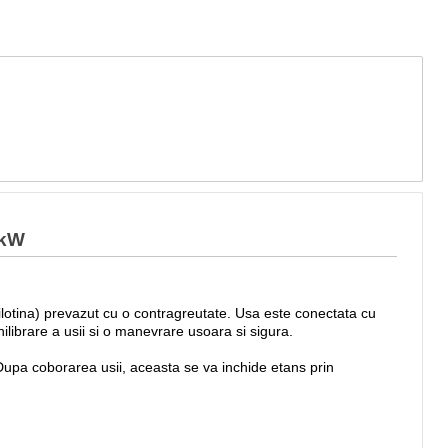
 kW
ghilotina) prevazut cu o contragreutate. Usa este conectata cu
hilibrare a usii si o manevrare usoara si sigura.
 Dupa coborarea usii, aceasta se va inchide etans prin