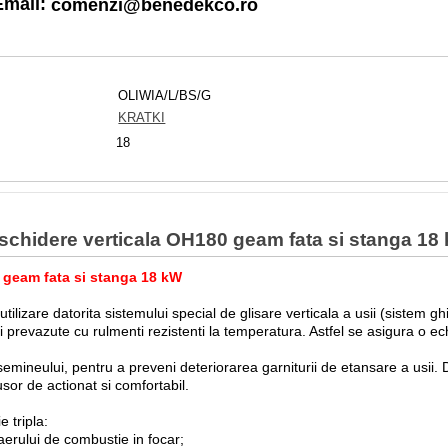
Email:
comenzi@benedekco.ro
OLIWIA/L/BS/G
KRATKI
18
eschidere verticala OH180 geam fata si stanga 18
 geam fata si stanga 18 kW
ilizare datorita sistemului special de glisare verticala a usii (sistem 
ii prevazute cu rulmenti rezistenti la temperatura. Astfel se asigura o ec
emineului, pentru a preveni deteriorarea garniturii de etansare a usii.
or de actionat si comfortabil.
 tripla:
aerului de combustie in focar;