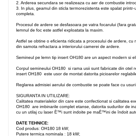
2. Arderea secundara se realizeaza cu aer de combustie introdu
3. In plus, geamul din sticla termorezistenta este spalat printr
completa.
Procesul de ardere se desfasoara pe vatra focarului (fara grat
lemnul de foc este astfel exploatata la maxim.
Astfel se obtine o eficienta ridicata a procesului de ardere, cu
din samota refractara a interiorului camerei de ardere.
Semineul pe lemn tip insert OH180 are un aspect modern si ele
Corpul semineului OH180 si rama usii sunt fabricate din otel ref
insert OH180 este usor de montat datorita picioarelor reglabil
Reglarea admisiei aerului de combustie se poate face cu usurinta
SIGURANTA IN UTILIZARE:
Calitatea materialelor din care este confectionat si calitatea 
OH180 are imbinarile complet etanse, datorita sudurilor de inal
cu un utilaj cu laser È™i sunt indoite pe maÈ™ini de îndoit
DATE TEHNICE:
Cod produs: OH180 18 kW;
Putere termica nominala : 18 kW;