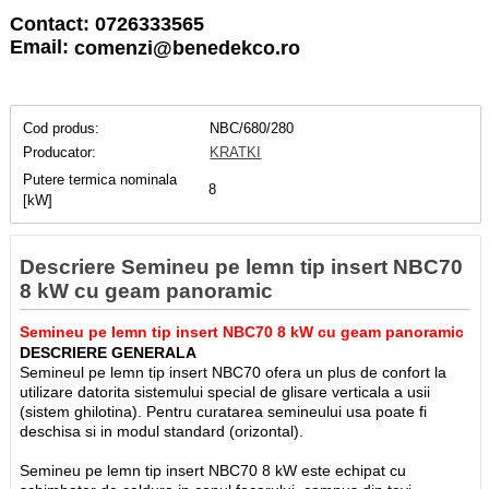
Contact: 0726333565
Email:
comenzi@benedekco.ro
Cod produs:
NBC/680/280
Producator:
KRATKI
Putere termica nominala
8
[kW]
Descriere Semineu pe lemn tip insert NBC70
8 kW cu geam panoramic
Semineu pe lemn tip insert NBC70 8 kW cu geam panoramic
DESCRIERE GENERALA
Semineul pe lemn tip insert NBC70 ofera un plus de confort la
utilizare datorita sistemului special de glisare verticala a usii
(sistem ghilotina). Pentru curatarea semineului usa poate fi
deschisa si in modul standard (orizontal).
Semineu pe lemn tip insert NBC70 8 kW este echipat cu