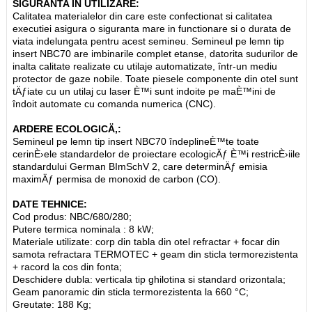
SIGURANTA IN UTILIZARE:
Calitatea materialelor din care este confectionat si calitatea
executiei asigura o siguranta mare in functionare si o durata de
viata indelungata pentru acest semineu. Semineul pe lemn tip
insert NBC70 are imbinarile complet etanse, datorita sudurilor de
inalta calitate realizate cu utilaje automatizate, într-un mediu
protector de gaze nobile. Toate piesele componente din otel sunt
tÄƒiate cu un utilaj cu laser È™i sunt indoite pe maÈ™ini de
îndoit automate cu comanda numerica (CNC).
ARDERE ECOLOGICÄ‚:
Semineul pe lemn tip insert NBC70 îndeplineÈ™te toate
cerinÈ›ele standardelor de proiectare ecologicÄƒ È™i restricÈ›iile
standardului German BImSchV 2, care determinÄƒ emisia
maximÄƒ permisa de monoxid de carbon (CO).
DATE TEHNICE:
Cod produs: NBC/680/280;
Putere termica nominala : 8 kW;
Materiale utilizate: corp din tabla din otel refractar + focar din
samota refractara TERMOTEC + geam din sticla termorezistenta
+ racord la cos din fonta;
Deschidere dubla: verticala tip ghilotina si standard orizontala;
Geam panoramic din sticla termorezistenta la 660 °C;
Greutate: 188 Kg;