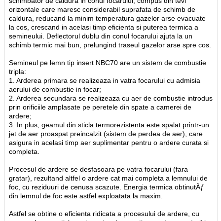
schimbator de caldura in conul focarului, compus din tevi
orizontale care maresc considerabil suprafata de schimb de
caldura, reducand la minim temperatura gazelor arse evacuate
la cos, crescand in acelasi timp eficienta si puterea termica a
semineului. Deflectorul dublu din conul focarului ajuta la un
schimb termic mai bun, prelungind traseul gazelor arse spre cos.
Semineul pe lemn tip insert NBC70 are un sistem de combustie
tripla:
1. Arderea primara se realizeaza in vatra focarului cu admisia
aerului de combustie in focar;
2. Arderea secundara se realizeaza cu aer de combustie introdus
prin orificiile amplasate pe peretele din spate a camerei de
ardere;
3. In plus, geamul din sticla termorezistenta este spalat printr-un
jet de aer proaspat preincalzit (sistem de perdea de aer), care
asigura in acelasi timp aer suplimentar pentru o ardere curata si
completa.
Procesul de ardere se desfasoara pe vatra focarului (fara
gratar), rezultand altfel o ardere cat mai completa a lemnului de
foc, cu reziduuri de cenusa scazute. Energia termica obtinutÄƒ
din lemnul de foc este astfel exploatata la maxim.
Astfel se obtine o eficienta ridicata a procesului de ardere, cu