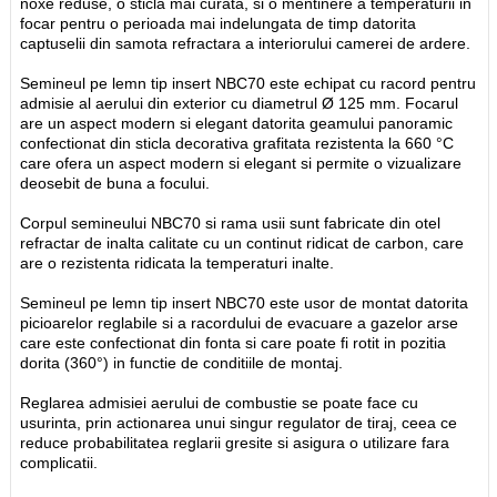
noxe reduse, o sticla mai curata, si o mentinere a temperaturii in
focar pentru o perioada mai indelungata de timp datorita
captuselii din samota refractara a interiorului camerei de ardere.
Semineul pe lemn tip insert NBC70 este echipat cu racord pentru
admisie al aerului din exterior cu diametrul Ø 125 mm. Focarul
are un aspect modern si elegant datorita geamului panoramic
confectionat din sticla decorativa grafitata rezistenta la 660 °C
care ofera un aspect modern si elegant si permite o vizualizare
deosebit de buna a focului.
Corpul semineului NBC70 si rama usii sunt fabricate din otel
refractar de inalta calitate cu un continut ridicat de carbon, care
are o rezistenta ridicata la temperaturi inalte.
Semineul pe lemn tip insert NBC70 este usor de montat datorita
picioarelor reglabile si a racordului de evacuare a gazelor arse
care este confectionat din fonta si care poate fi rotit in pozitia
dorita (360°) in functie de conditiile de montaj.
Reglarea admisiei aerului de combustie se poate face cu
usurinta, prin actionarea unui singur regulator de tiraj, ceea ce
reduce probabilitatea reglarii gresite si asigura o utilizare fara
complicatii.