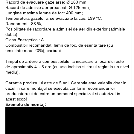
Racord de evacuare gaze arse: Ø 160 mm;
Racord de admisie aer proaspat: Ø 125 mm;
Lungime maxima lemne de foc: 400 mm;
Temperatura gazelor arse evacuate la cos: 199 °C;
Randament : 83 %;
Posibilitate de racordare a admisiei de aer din exterior (admisie
dubla);
Clasa Energetica : A
Combustibil recomandat: lemn de foc, de esenta tare (cu
umiditate max. 20%), carbuni.
Timpul de ardere a combustibilului la incarcare a focarului este
de aproximativ 4 ÷ 5 ore (cu usa inchisa si tirajul reglat la un nivel
mediu).
Garantia produsului este de 5 ani. Garantia este valabila doar in
cazul in care montajul se executa conform recomandarilor
producatorului de catre un personal specializat si autorizat in
acest scop!
Exemplu de montaj: