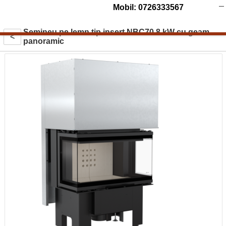
Mobil: 0726333567
Semineu pe lemn tip insert NBC70 8 kW cu geam
<
panoramic