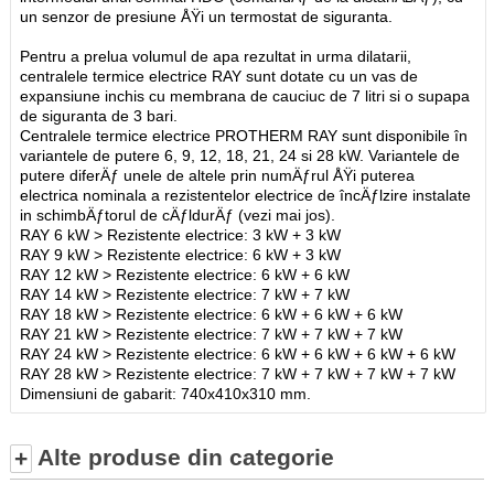
un senzor de presiune ÅŸi un termostat de siguranta.
Pentru a prelua volumul de apa rezultat in urma dilatarii,
centralele termice electrice RAY sunt dotate cu un vas de
expansiune inchis cu membrana de cauciuc de 7 litri si o supapa
de siguranta de 3 bari.
Centralele termice electrice PROTHERM RAY sunt disponibile în
variantele de putere 6, 9, 12, 18, 21, 24 si 28 kW. Variantele de
putere diferÄƒ unele de altele prin numÄƒrul ÅŸi puterea
electrica nominala a rezistentelor electrice de încÄƒlzire instalate
in schimbÄƒtorul de cÄƒldurÄƒ (vezi mai jos).
RAY 6 kW > Rezistente electrice: 3 kW + 3 kW
RAY 9 kW > Rezistente electrice: 6 kW + 3 kW
RAY 12 kW > Rezistente electrice: 6 kW + 6 kW
RAY 14 kW > Rezistente electrice: 7 kW + 7 kW
RAY 18 kW > Rezistente electrice: 6 kW + 6 kW + 6 kW
RAY 21 kW > Rezistente electrice: 7 kW + 7 kW + 7 kW
RAY 24 kW > Rezistente electrice: 6 kW + 6 kW + 6 kW + 6 kW
RAY 28 kW > Rezistente electrice: 7 kW + 7 kW + 7 kW + 7 kW
Dimensiuni de gabarit: 740x410x310 mm.
Alte produse din categorie
+