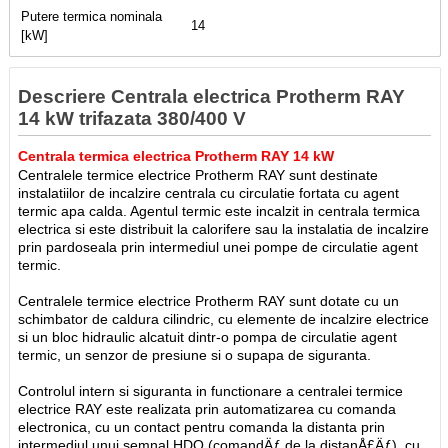
Putere termica nominala
14
[kW]
Descriere Centrala electrica Protherm RAY
14 kW trifazata 380/400 V
Centrala termica electrica Protherm RAY 14 kW
Centralele termice electrice Protherm RAY sunt destinate
instalatiilor de incalzire centrala cu circulatie fortata cu agent
termic apa calda. Agentul termic este incalzit in centrala termica
electrica si este distribuit la calorifere sau la instalatia de incalzire
prin pardoseala prin intermediul unei pompe de circulatie agent
termic.
Centralele termice electrice Protherm RAY sunt dotate cu un
schimbator de caldura cilindric, cu elemente de incalzire electrice
si un bloc hidraulic alcatuit dintr-o pompa de circulatie agent
termic, un senzor de presiune si o supapa de siguranta.
Controlul intern si siguranta in functionare a centralei termice
electrice RAY este realizata prin automatizarea cu comanda
electronica, cu un contact pentru comanda la distanta prin
intermediul unui semnal HDO (comandÄƒ de la distanÅ£Äƒ), cu