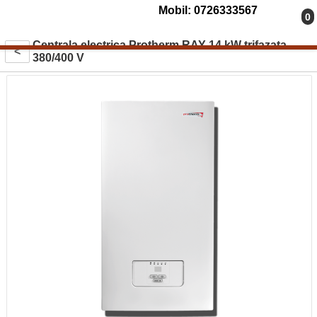
Mobil: 0726333567
0
Centrala electrica Protherm RAY 14 kW trifazata
<
380/400 V