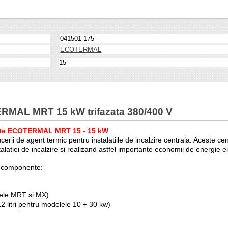
041501-175
ECOTERMAL
15
TERMAL MRT 15 kW trifazata 380/400 V
trepte ECOTERMAL MRT 15 - 15 kW
i de agent termic pentru instalatiile de incalzire centrala. Aceste centr
a instalatiei de incalzire si realizand astfel importante economii d
oarele piese componente:
i pt modelele MRT si MX)
12 litri pentru modelele 10 ÷ 30 kw)