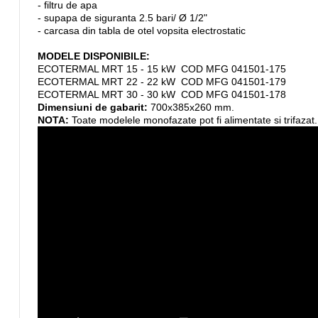
- filtru de apa
- supapa de siguranta 2.5 bari/ Ø 1/2"
- carcasa din tabla de otel vopsita electrostatic
MODELE DISPONIBILE:
ECOTERMAL MRT 15 - 15 kW COD MFG 041501-175
ECOTERMAL MRT 22 - 22 kW COD MFG 041501-179
ECOTERMAL MRT 30 - 30 kW COD MFG 041501-178
Dimensiuni de gabarit:
700x385x260 mm.
NOTA:
Toate modelele monofazate pot fi alimentate si trifazat.