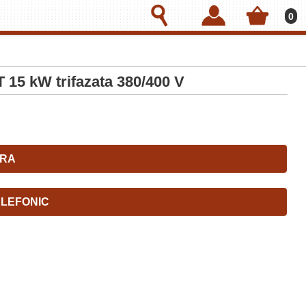
0
15 kW trifazata 380/400 V
RA
LEFONIC