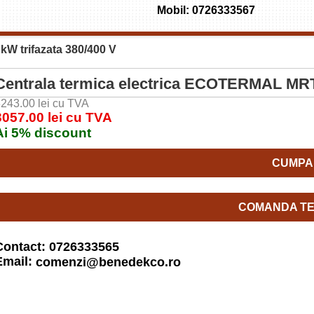
Mobil: 0726333567
W trifazata 380/400 V
Centrala termica electrica ECOTERMAL MRT 
243.00 lei cu TVA
3057.00 lei cu TVA
Ai 5% discount
CUMPA
COMANDA TE
Contact: 0726333565
Email:
comenzi@benedekco.ro