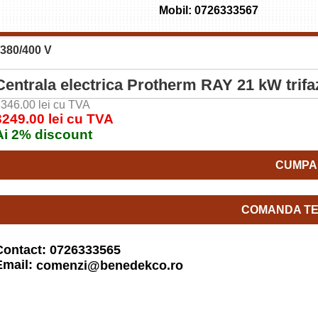
Mobil: 0726333567
 380/400 V
Centrala electrica Protherm RAY 21 kW trifa
346.00 lei cu TVA
3249.00 lei cu TVA
Ai 2% discount
CUMPA
COMANDA TE
Contact: 0726333565
Email:
comenzi@benedekco.ro