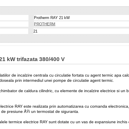
Protherm RAY 21 kW
PROTHERM
21
21 kW trifazata 380/400 V
iilor de incalzire centrala cu circulatie fortata cu agent termic apa cald
 pardoseala prin intermediul unei pompe de circulatie agent termic.
mbator de caldura cilindric, cu elemente de incalzire electrice si un bl
e electrice RAY este realizata prin automatizarea cu comanda electronic
de presiune ÅŸi un termostat de siguranta.
tralele termice electrice RAY sunt dotate cu un vas de expansiune inchi