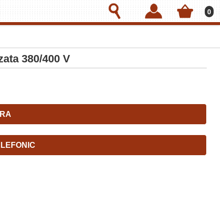
0
zata 380/400 V
RA
LEFONIC