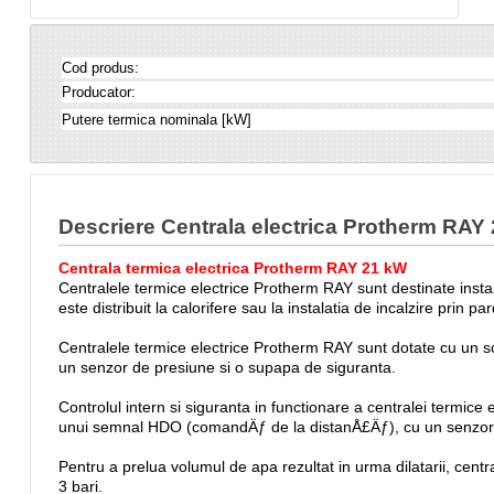
Cod produs:
Producator:
Putere termica nominala [kW]
Descriere Centrala electrica Protherm RAY 
Centrala termica electrica Protherm RAY 21 kW
Centralele termice electrice Protherm RAY sunt destinate instalat
este distribuit la calorifere sau la instalatia de incalzire prin
Centralele termice electrice Protherm RAY sunt dotate cu un schi
un senzor de presiune si o supapa de siguranta.
Controlul intern si siguranta in functionare a centralei termic
unui semnal HDO (comandÄƒ de la distanÅ£Äƒ), cu un senzor 
Pentru a prelua volumul de apa rezultat in urma dilatarii, cen
3 bari.