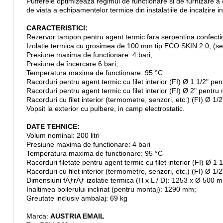
Pufferele optimizeaza regimul de functionare si de furnizare a 
de viata a echipamentelor termice din instalatiile de incalzire 
CARACTERISTICI:
Rezervor tampon pentru agent termic fara serpentina confectio
Izolatie termica cu grosimea de 100 mm tip ECO SKIN 2.0; (
Presiune maxima de functionare: 4 bari;
Presiune de încercare 6 bari;
Temperatura maxima de functionare: 95 °C
Racorduri pentru agent termic cu filet interior (FI) Ø 1 1/2" pen
Racorduri pentru agent termic cu filet interior (FI) Ø 2" pentru
Racorduri cu filet interior (termometre, senzori, etc.) (FI) Ø 1/2
Vopsit la exterior cu pulbere, in camp electrostatic.
DATE TEHNICE:
Volum nominal: 200 litri
Presiune maxima de functionare: 4 bari
Temperatura maxima de functionare: 95 °C
Racorduri filetate pentru agent termic cu filet interior (FI) Ø 1 
Racorduri cu filet interior (termometre, senzori, etc.) (FI) Ø 1/2
Dimensiuni fÄƒrÄƒ izolatie termica (H x L / D): 1253 x Ø 500 
Inaltimea boilerului inclinat (pentru montaj): 1290 mm;
Greutate inclusiv ambalaj: 69 kg
Marca:
AUSTRIA EMAIL