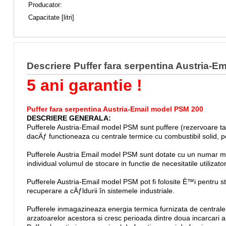
Producator:
Capacitate [litri]
Descriere Puffer fara serpentina Austria-
5 ani garantie !
Puffer fara serpentina Austria-Email model PSM 200
DESCRIERE GENERALA:
Pufferele Austria-Email model PSM sunt puffere (rezervoare tam
dacÄƒ functioneaza cu centrale termice cu combustibil solid, 
Pufferele Austria Email model PSM sunt dotate cu un numar mar
individual volumul de stocare in functie de necesitatile utilizator
Pufferele Austria-Email model PSM pot fi folosite È™i pentru sto
recuperare a cÄƒldurii în sistemele industriale.
Pufferele inmagazineaza energia termica furnizata de centralele
arzatoarelor acestora si cresc perioada dintre doua incarcari 