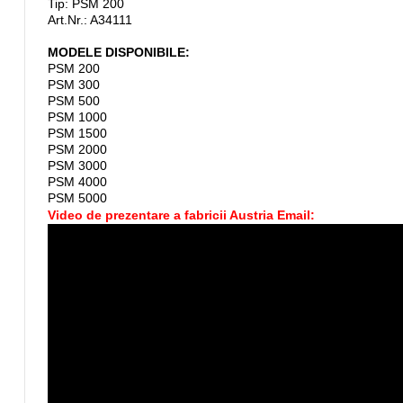
Tip: PSM 200
Art.Nr.: A34111
MODELE DISPONIBILE:
PSM 200
PSM 300
PSM 500
PSM 1000
PSM 1500
PSM 2000
PSM 3000
PSM 4000
PSM 5000
Video de prezentare a fabricii Austria Email: