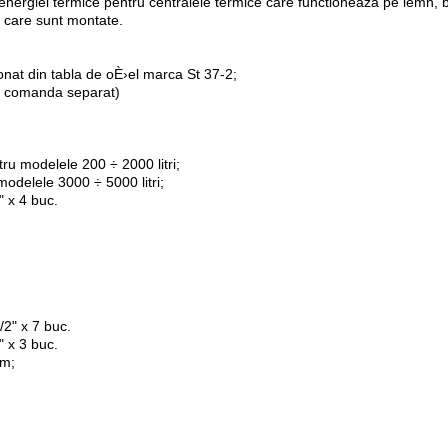
energiei termice pentru centralele termice care functioneaza pe lemn, bi
in care sunt montate.
nat din tabla de oÈ›el marca St 37-2;
se comanda separat)
tru modelele 200 ÷ 2000 litri;
 modelele 3000 ÷ 5000 litri;
" x 4 buc.
1/2" x 7 buc.
" x 3 buc.
mm;