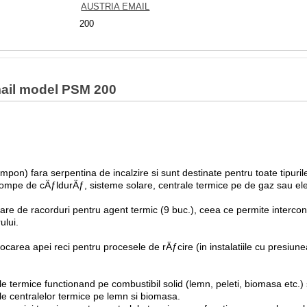
AUSTRIA EMAIL
200
Email model PSM 200
pon) fara serpentina de incalzire si sunt destinate pentru toate tipuri
pompe de cÄƒldurÄƒ, sisteme solare, centrale termice pe de gaz sau ele
e de racorduri pentru agent termic (9 buc.), ceea ce permite intercone
ului.
carea apei reci pentru procesele de rÄƒcire (in instalatiile cu presiunea
 termice functionand pe combustibil solid (lemn, peleti, biomasa etc.) s
ale centralelor termice pe lemn si biomasa.