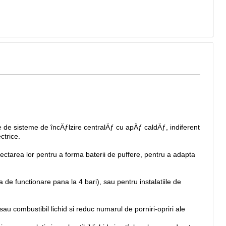
le de sisteme de încÄƒlzire centralÄƒ cu apÄƒ caldÄƒ, indiferent
ctrice.
ctarea lor pentru a forma baterii de puffere, pentru a adapta
 de functionare pana la 4 bari), sau pentru instalatiile de
au combustibil lichid si reduc numarul de porniri-opriri ale