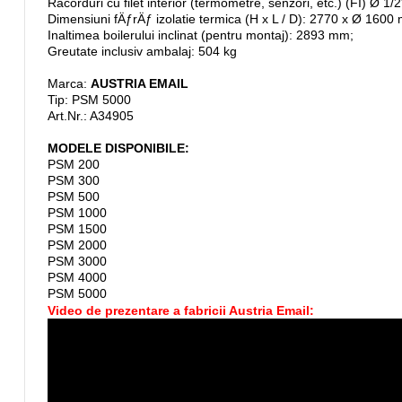
Racorduri cu filet interior (termometre, senzori, etc.) (FI) Ø 1/2
Dimensiuni fÄƒrÄƒ izolatie termica (H x L / D): 2770 x Ø 1600
Inaltimea boilerului inclinat (pentru montaj): 2893 mm;
Greutate inclusiv ambalaj: 504 kg
Marca:
AUSTRIA EMAIL
Tip: PSM 5000
Art.Nr.: A34905
MODELE DISPONIBILE:
PSM 200
PSM 300
PSM 500
PSM 1000
PSM 1500
PSM 2000
PSM 3000
PSM 4000
PSM 5000
Video de prezentare a fabricii Austria Email: