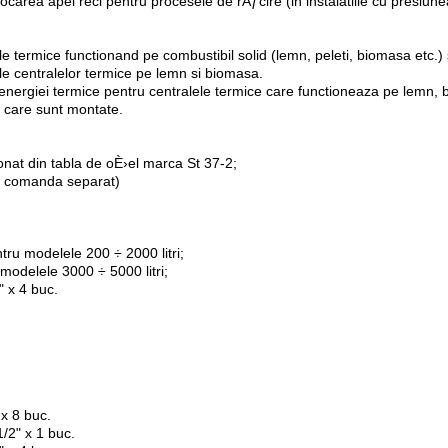
carea apei reci pentru procesele de rÄƒcire (in instalatiile cu presiunea
 termice functionand pe combustibil solid (lemn, peleti, biomasa etc.) s
ale centralelor termice pe lemn si biomasa.
energiei termice pentru centralele termice care functioneaza pe lemn, bi
in care sunt montate.
nat din tabla de oÈ›el marca St 37-2;
se comanda separat)
ntru modelele 200 ÷ 2000 litri;
 modelele 3000 ÷ 5000 litri;
" x 4 buc.
 x 8 buc.
1/2" x 1 buc.