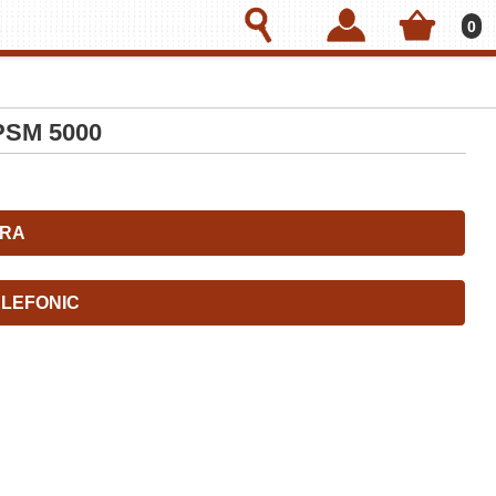
0
 PSM 5000
RA
LEFONIC