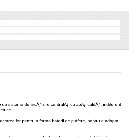
le de sisteme de încÄƒlzire centralÄƒ cu apÄƒ caldÄƒ, indiferent
ctrice.
ctarea lor pentru a forma baterii de puffere, pentru a adapta