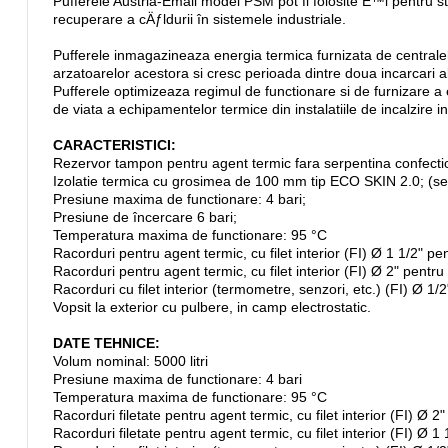
Pufferele Austria-Email model PSM pot fi folosite È™i pentru sto
recuperare a cÄƒldurii în sistemele industriale.
Pufferele inmagazineaza energia termica furnizata de centralele
arzatoarelor acestora si cresc perioada dintre doua incarcari 
Pufferele optimizeaza regimul de functionare si de furnizare a 
de viata a echipamentelor termice din instalatiile de incalzire 
CARACTERISTICI:
Rezervor tampon pentru agent termic fara serpentina confectio
Izolatie termica cu grosimea de 100 mm tip ECO SKIN 2.0; (
Presiune maxima de functionare: 4 bari;
Presiune de încercare 6 bari;
Temperatura maxima de functionare: 95 °C
Racorduri pentru agent termic, cu filet interior (FI) Ø 1 1/2" pe
Racorduri pentru agent termic, cu filet interior (FI) Ø 2" pentru
Racorduri cu filet interior (termometre, senzori, etc.) (FI) Ø 1/2
Vopsit la exterior cu pulbere, in camp electrostatic.
DATE TEHNICE:
Volum nominal: 5000 litri
Presiune maxima de functionare: 4 bari
Temperatura maxima de functionare: 95 °C
Racorduri filetate pentru agent termic, cu filet interior (FI) Ø 2"
Racorduri filetate pentru agent termic, cu filet interior (FI) Ø 1 