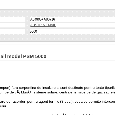
A34905+A80716
AUSTRIA EMAIL
5000
Email model PSM 5000
pon) fara serpentina de incalzire si sunt destinate pentru toate tipuri
pompe de cÄƒldurÄƒ, sisteme solare, centrale termice pe de gaz sau ele
e de racorduri pentru agent termic (9 buc.), ceea ce permite intercone
ului.