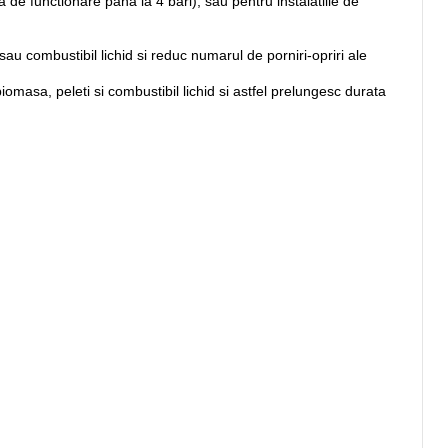
 de functionare pana la 4 bari), sau pentru instalatiile de
au combustibil lichid si reduc numarul de porniri-opriri ale
omasa, peleti si combustibil lichid si astfel prelungesc durata