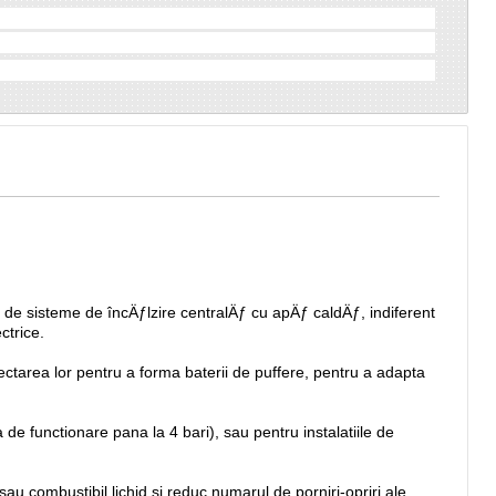
e de sisteme de încÄƒlzire centralÄƒ cu apÄƒ caldÄƒ, indiferent
ctrice.
ctarea lor pentru a forma baterii de puffere, pentru a adapta
 de functionare pana la 4 bari), sau pentru instalatiile de
au combustibil lichid si reduc numarul de porniri-opriri ale