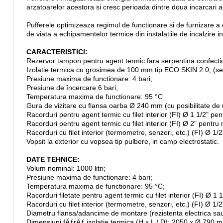
arzatoarelor acestora si cresc perioada dintre doua incarcari 
Pufferele optimizeaza regimul de functionare si de furnizare a 
de viata a echipamentelor termice din instalatiile de incalzire 
CARACTERISTICI:
Rezervor tampon pentru agent termic fara serpentina confectio
Izolatie termica cu grosimea de 100 mm tip ECO SKIN 2.0; (
Presiune maxima de functionare: 4 bari;
Presiune de încercare 6 bari;
Temperatura maxima de functionare: 95 °C
Gura de vizitare cu flansa oarba Ø 240 mm (cu posibilitate de 
Racorduri pentru agent termic cu filet interior (FI) Ø 1 1/2" pen
Racorduri pentru agent termic cu filet interior (FI) Ø 2" pentru
Racorduri cu filet interior (termometre, senzori, etc.) (FI) Ø 1/2
Vopsit la exterior cu vopsea tip pulbere, in camp electrostatic.
DATE TEHNICE:
Volum nominal: 1000 litri;
Presiune maxima de functionare: 4 bari;
Temperatura maxima de functionare: 95 °C;
Racorduri filetate pentru agent termic cu filet interior (FI) Ø 1 1
Racorduri cu filet interior (termometre, senzori, etc.) (FI) Ø 1/2
Diametru flansa/adancime de montare (rezistenta electrica sa
Dimensiuni fÄƒrÄƒ izolatie termica (H x L / D): 2050 x Ø 790 