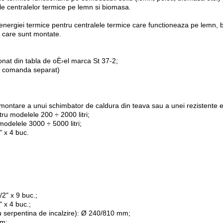
ale centralelor termice pe lemn si biomasa.
energiei termice pentru centralele termice care functioneaza pe lemn, bi
in care sunt montate.
nat din tabla de oÈ›el marca St 37-2;
se comanda separat)
montare a unui schimbator de caldura din teava sau a unei rezistente ele
tru modelele 200 ÷ 2000 litri;
 modelele 3000 ÷ 5000 litri;
" x 4 buc.
/2" x 9 buc.;
" x 4 buc.;
u serpentina de incalzire): Ø 240/810 mm;
mm;