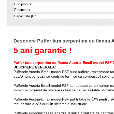
Cod produs:
Producator:
Capacitate [litri]
Descriere Puffer fara serpentina cu flansa
5 ani garantie !
Puffer fara serpentina cu flansa Austria-Email model PSF 
DESCRIERE GENERALA:
Pufferele Austria-Email model PSF sunt puffere (rezervoare tam
dacÄƒ functioneaza cu centrale termice cu combustibil solid, 
Pufferele Austria Email model PSF sunt dotate cu un numar mar
individual volumul de stocare in functie de necesitatile utilizator
Pufferele Austria-Email model PSF pot fi folosite È™i pentru sto
recuperare a cÄƒldurii în sistemele industriale.
Pufferele inmagazineaza energia termica furnizata de centralele