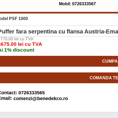
Mobil: 0726333567
model PSF 1000
Puffer fara serpentina cu flansa Austria-Em
770.00 lei cu TVA
4675.00 lei cu TVA
Ai 1% discount
CUMPA
COMANDA TE
Contact: 0726333565
Email:
comenzi@benedekco.ro