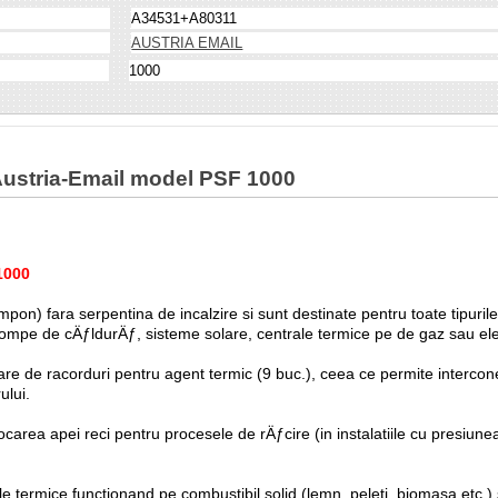
A34531+A80311
AUSTRIA EMAIL
1000
 Austria-Email model PSF 1000
1000
pon) fara serpentina de incalzire si sunt destinate pentru toate tipuril
pompe de cÄƒldurÄƒ, sisteme solare, centrale termice pe de gaz sau ele
e de racorduri pentru agent termic (9 buc.), ceea ce permite intercone
ului.
carea apei reci pentru procesele de rÄƒcire (in instalatiile cu presiunea
 termice functionand pe combustibil solid (lemn, peleti, biomasa etc.) s