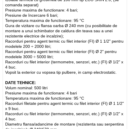
comanda separat)
Presiune maxima de functionare: 4 bari;
Presiune de încercare 6 bari;
Temperatura maxima de functionare: 95 °C
Gura de vizitare cu flansa oarba Ø 240 mm (cu posibilitate de
montare a unui schimbator de caldura din teava sau a unei
rezistente electrice de incalzire);
Racorduri pentru agent termic cu filet interior (FI) Ø 1 1/2" pentru
modelele 200 ÷ 2000 litri;
Racorduri pentru agent termic cu filet interior (FI) Ø 2" pentru
modelele 3000 ÷ 5000 litri;
Racorduri cu filet interior (termometre, senzori, etc.) (FI) Ø 1/2" x
4 buc.
Vopsit la exterior cu vopsea tip pulbere, in camp electrostatic.
DATE TEHNICE:
Volum nominal: 500 litri
Presiune maxima de functionare: 4 bari
Temperatura maxima de functionare: 95 °C
Racorduri filetate pentru agent termic cu filet interior (FI) Ø 1 1/2"
x 9 buc.
Racorduri cu filet interior (termometre, senzori, etc.) (FI) Ø 1/2" x
4 buc.
Diametru flansa/adancime de montare (rezistenta sau serpentina