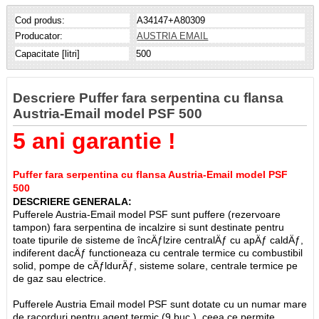
Cod produs:
A34147+A80309
Producator:
AUSTRIA EMAIL
Capacitate [litri]
500
Descriere Puffer fara serpentina cu flansa
Austria-Email model PSF 500
5 ani garantie !
Puffer fara serpentina cu flansa Austria-Email model PSF
500
DESCRIERE GENERALA:
Pufferele Austria-Email model PSF sunt puffere (rezervoare
tampon) fara serpentina de incalzire si sunt destinate pentru
toate tipurile de sisteme de încÄƒlzire centralÄƒ cu apÄƒ caldÄƒ,
indiferent dacÄƒ functioneaza cu centrale termice cu combustibil
solid, pompe de cÄƒldurÄƒ, sisteme solare, centrale termice pe
de gaz sau electrice.
Pufferele Austria Email model PSF sunt dotate cu un numar mare
de racorduri pentru agent termic (9 buc.), ceea ce permite