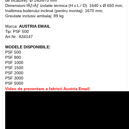
de incalzire): Ø 240/670 mm
Dimensiuni fÄƒrÄƒ izolatie termica (H x L / D): 1640 x Ø 650 mm;
Inaltimea boilerului inclinat (pentru montaj): 1670 mm;
Greutate inclusiv ambalaj: 89 kg
Marca:
AUSTRIA EMAIL
Tip: PSF 500
Art.Nr.: A34147
MODELE DISPONIBILE:
PSF 500
PSF 800
PSF 1000
PSF 1500
PSF 2000
PSF 3000
PSF 5000
Video de prezentare a fabricii Austria Email: