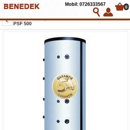
Mobil: 0726333567
0
Puffer fara serpentina cu flansa Austria-Email model
<
PSF 500