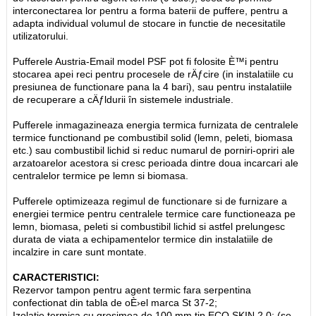
interconectarea lor pentru a forma baterii de puffere, pentru a
adapta individual volumul de stocare in functie de necesitatile
utilizatorului.
Pufferele Austria-Email model PSF pot fi folosite È™i pentru
stocarea apei reci pentru procesele de rÄƒcire (in instalatiile cu
presiunea de functionare pana la 4 bari), sau pentru instalatiile
de recuperare a cÄƒldurii în sistemele industriale.
Pufferele inmagazineaza energia termica furnizata de centralele
termice functionand pe combustibil solid (lemn, peleti, biomasa
etc.) sau combustibil lichid si reduc numarul de porniri-opriri ale
arzatoarelor acestora si cresc perioada dintre doua incarcari ale
centralelor termice pe lemn si biomasa.
Pufferele optimizeaza regimul de functionare si de furnizare a
energiei termice pentru centralele termice care functioneaza pe
lemn, biomasa, peleti si combustibil lichid si astfel prelungesc
durata de viata a echipamentelor termice din instalatiile de
incalzire in care sunt montate.
CARACTERISTICI:
Rezervor tampon pentru agent termic fara serpentina
confectionat din tabla de oÈ›el marca St 37-2;
Izolatie termica cu grosimea de 100 mm tip ECO SKIN 2.0; (se