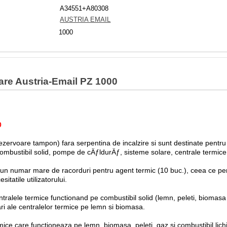
A34551+A80308
AUSTRIA EMAIL
1000
care Austria-Email PZ 1000
0
rezervoare tampon) fara serpentina de incalzire si sunt destinate pentru
ombustibil solid, pompe de cÄƒldurÄƒ, sisteme solare, centrale termice
u un numar mare de racorduri pentru agent termic (10 buc.), ceea ce per
itatile utilizatorului.
alele termice functionand pe combustibil solid (lemn, peleti, biomasa et
ri ale centralelor termice pe lemn si biomasa.
mice care functioneaza pe lemn, biomasa, peleti, gaz si combustibil lic