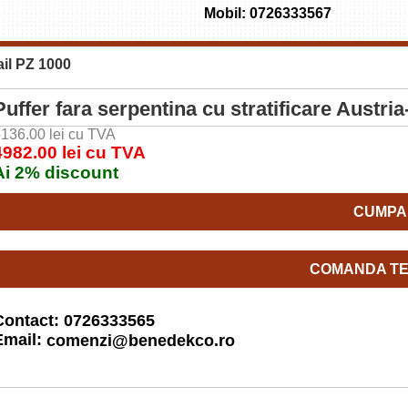
Mobil: 0726333567
ail PZ 1000
Puffer fara serpentina cu stratificare Austri
136.00 lei cu TVA
4982.00 lei cu TVA
Ai 2% discount
CUMPA
COMANDA TE
Contact: 0726333565
Email:
comenzi@benedekco.ro