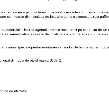
 stratificarea agentului termic. Ele sunt prevazute cu un sistem de gestio
e se intoarce din instalatia de incalzire sa nu traverseze direct pufferu
rea pufferului si iesirea agentului termic rece direct pe conducta de tur 
scurtarea semnificativa a duratei de incalzire a ei comparativ cu pufferel
Z au canale speciale pentru montarea senzorilor de temperatura in poziti
ectionat din tabla de oÈ›el marca St 37-2;
rite de utilizator.