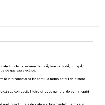
 toate tipurile de sisteme de încÄƒlzire centralÄƒ cu apÄƒ
 pe de gaz sau electrice.
mite interconectarea lor pentru a forma baterii de puffere,
c.) sau combustibil lichid si reduc numarul de porniri-opriri
hid prelungind durata de viata a echipamentelor termice in