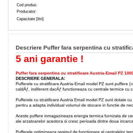
Cod produs:
Producator:
Capacitate [litri]
Descriere Puffer fara serpentina cu stratifi
5 ani garantie !
Puffer fara serpentina cu stratificare Austria-Email PZ 100
DESCRIERE GENERALA:
Pufferele cu stratificare Austria-Email model PZ sunt puffere (
caldÄƒ, indiferent dacÄƒ functioneaza cu centrale termice cu c
Pufferele cu stratificare Austria Email model PZ sunt dotate c
pentru a adapta individual volumul de stocare in functie de neces
Aceste puffere inmagazineaza energia termica furnizata de centr
ale arzatoarelor acestora si cresc perioada dintre doua incarca
Pufferele optimizeaza regimul de functionare al centralelor ter