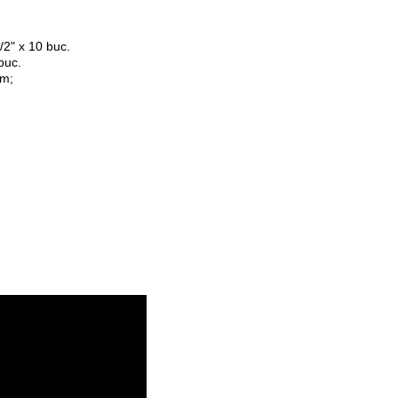
1/2" x 10 buc.
buc.
mm;