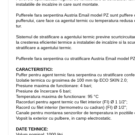
instalatiile de incalzire in care sunt montate.
Pufferele fara serpentina Austria Email model PZ sunt puffere cu
pufferului, care face ca agentul termic cu temperatura redusa car
tur.
Sistemul de stratificare a agentului termic previne scurtcircuita
la cresterea eficientei termice a instalatiei de incalzire si la 
stratificare a agentului termic.
Pufferele fara serpentina cu stratificare Austria Email model P
CARACTERISTICI:
Puffer pentru agent termic fara serpentina cu stratificare conf
Izolatie termica cu grosimea de 100 mm tip ECO SKIN 2.0;
Presiune maxima de functionare: 4 bari;
Presiune de încercare 6 bari;
Temperatura maxima de functionare: 95 °C
Racorduri pentru agent termic cu filet interior (FI) Ø 1 1/2";
Racord cu filet interior (termometru cu cadran) (FI) Ø 1/2";
Canale pentru montarea senzorilor de temperatura in pozitiile do
Vopsit la exterior cu pulbere, in camp electrostatic.
DATE TEHNICE:
Volum nominal: 1000 litri