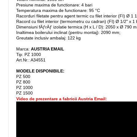
Presiune maxima de functionare: 4 bari
Temperatura maxima de functionare: 95 °C
Racorduri filetate pentru agent termic cu filet interior (FI) Ø 1 
Racord cu filet interior (termometru cu cadran) (FI) Ø 1/2" x 1 
Dimensiuni fÄƒrÄƒ izolatie termica (H x L / D): 2050 x Ø 790 
Inaltimea boilerului inclinat (pentru montaj): 2090 mm;
Greutate inclusiv ambalaj: 122 kg
Marca:
AUSTRIA EMAIL
Tip: PZ 1000
Art.Nr.: A34551
MODELE DISPONIBILE:
PZ 500
PZ 800
PZ 1000
PZ 1500
Video de prezentare a fabricii Austria Email: