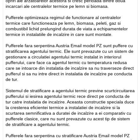
opriri ale arzatoarelor acestora si cresc perioada dintre doua
incarcari ale centralelor termice pe lemn si biomasa.
Pufferele optimizeaza regimul de functionare al centralelor
termice care functioneaza pe lemn, biomasa, peleti, gaz si
combustibil lichid prelungind durata de viata a echipamentelor
termice in instalatiile de incalzire in care sunt montate.
Pufferele fara serpentina Austria Email model PZ sunt puffere cu
stratificarea agentului termic. Ele sunt prevazute cu un sistem de
gestionare a circulatiei agentului termic instalat in interiorul
pufferului, care face ca agentul termic cu temperatura redusa
care se intoarce din instalatia de incalzire sa nu traverseze direct
pufferul si sa nu intre direct in instalatia de incalzire pe conducta
de tur.
Sistemul de stratificare a agentului termic previne scurtcircuitarea
pufferului si iesirea agentului termic rece direct pe conducta de
tur catre instalatia de incalzire. Aceasta constructie speciala duce
la cresterea eficientei termice a instalatiei de incalzire si la
scurtarea semnificativa a duratei de incalzire a ei comparativ cu
pufferele clasice, care nu sunt prevazute cu acest tip de sistem
de stratificare a agentului termic.
Pufferele fara serpentina cu stratificare Austria Email model PZ