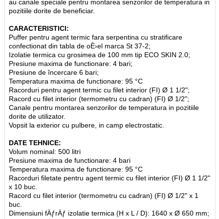
au canale speciale pentru montarea senzorilor de temperatura in
pozitiile dorite de beneficiar.
CARACTERISTICI:
Puffer pentru agent termic fara serpentina cu stratificare
confectionat din tabla de oÈ›el marca St 37-2;
Izolatie termica cu grosimea de 100 mm tip ECO SKIN 2.0;
Presiune maxima de functionare: 4 bari;
Presiune de încercare 6 bari;
Temperatura maxima de functionare: 95 °C
Racorduri pentru agent termic cu filet interior (FI) Ø 1 1/2";
Racord cu filet interior (termometru cu cadran) (FI) Ø 1/2";
Canale pentru montarea senzorilor de temperatura in pozitiile
dorite de utilizator.
Vopsit la exterior cu pulbere, in camp electrostatic.
DATE TEHNICE:
Volum nominal: 500 litri
Presiune maxima de functionare: 4 bari
Temperatura maxima de functionare: 95 °C
Racorduri filetate pentru agent termic cu filet interior (FI) Ø 1 1/2"
x 10 buc.
Racord cu filet interior (termometru cu cadran) (FI) Ø 1/2" x 1
buc.
Dimensiuni fÄƒrÄƒ izolatie termica (H x L / D): 1640 x Ø 650 mm;