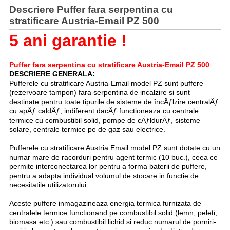
Descriere Puffer fara serpentina cu
stratificare Austria-Email PZ 500
5 ani garantie !
Puffer fara serpentina cu stratificare Austria-Email PZ 500
DESCRIERE GENERALA:
Pufferele cu stratificare Austria-Email model PZ sunt puffere
(rezervoare tampon) fara serpentina de incalzire si sunt
destinate pentru toate tipurile de sisteme de încÄƒlzire centralÄƒ
cu apÄƒ caldÄƒ, indiferent dacÄƒ functioneaza cu centrale
termice cu combustibil solid, pompe de cÄƒldurÄƒ, sisteme
solare, centrale termice pe de gaz sau electrice.
Pufferele cu stratificare Austria Email model PZ sunt dotate cu un
numar mare de racorduri pentru agent termic (10 buc.), ceea ce
permite interconectarea lor pentru a forma baterii de puffere,
pentru a adapta individual volumul de stocare in functie de
necesitatile utilizatorului.
Aceste puffere inmagazineaza energia termica furnizata de
centralele termice functionand pe combustibil solid (lemn, peleti,
biomasa etc.) sau combustibil lichid si reduc numarul de porniri-