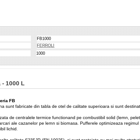
FB1000
FERROLI
1000
 - 1000 L
seria FB
a sunt fabricate din tabla de otel de calitate superioara si sunt destina
izata de centralele termice functionand pe combustibil solid (lemn, pelet
carcari ale cazanelor pe lemn si biomasa. Pufferele optimizeaza regimul 
il lichid.