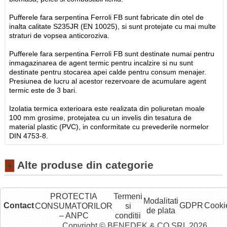
Pufferele fara serpentina Ferroli FB sunt fabricate din otel de
inalta calitate S235JR (EN 10025), si sunt protejate cu mai multe
straturi de vopsea anticoroziva.
Pufferele fara serpentina Ferroli FB sunt destinate numai pentru
inmagazinarea de agent termic pentru incalzire si nu sunt
destinate pentru stocarea apei calde pentru consum menajer.
Presiunea de lucru al acestor rezervoare de acumulare agent
termic este de 3 bari.
Izolatia termica exterioara este realizata din poliuretan moale
100 mm grosime, protejatea cu un invelis din tesatura de
material plastic (PVC), in conformitate cu prevederile normelor
DIN 4753-8.
Alte produse din categorie
+
PROTECTIA
Termeni
Modalitati
Contact
GDPR
Cooki
CONSUMATORILOR
si
de plata
– ANPC
conditii
Copyright © BENEDEK & CO SRL 2026