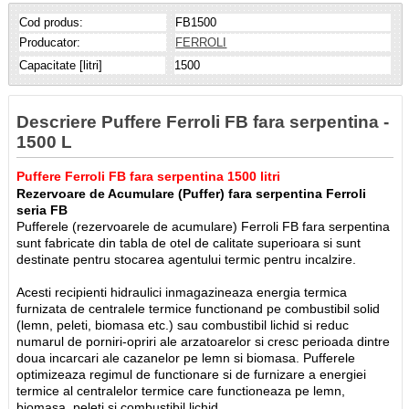
Cod produs:
FB1500
Producator:
FERROLI
Capacitate [litri]
1500
Descriere Puffere Ferroli FB fara serpentina -
1500 L
Puffere Ferroli FB fara serpentina 1500 litri
Rezervoare de Acumulare (Puffer) fara serpentina Ferroli
seria FB
Pufferele (rezervoarele de acumulare) Ferroli FB fara serpentina
sunt fabricate din tabla de otel de calitate superioara si sunt
destinate pentru stocarea agentului termic pentru incalzire.
Acesti recipienti hidraulici inmagazineaza energia termica
furnizata de centralele termice functionand pe combustibil solid
(lemn, peleti, biomasa etc.) sau combustibil lichid si reduc
numarul de porniri-opriri ale arzatoarelor si cresc perioada dintre
doua incarcari ale cazanelor pe lemn si biomasa. Pufferele
optimizeaza regimul de functionare si de furnizare a energiei
termice al centralelor termice care functioneaza pe lemn,
biomasa, peleti si combustibil lichid.