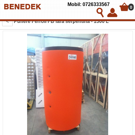
Mobil: 0726333567
0
<
Puffere Ferroli FB fara serpentina - 1500 L